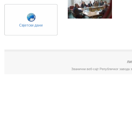
Свјетски дани
ЛИ
Званични веб-сајт Републичког завода 