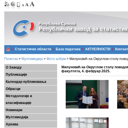
Република Српска
Републички завод за статистик
Статистичке области
Базa података
АКТУЕЛНОСТИ
Контак
Почетак
>
Мултимедија
>
Фото албум
>
Милуновић на Округлом столу пово
Милуновић на Округлом столу поводо
О Заводу
факултета, 4. фебруар 2025.
Публикације
Календар публиковања
Обрасци
Методологије и
класификације
Новинари
Мултимедија
Архива