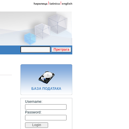
ћирилица
latinica
english
БАЗA ПОДАТАКА
Username:
Password: