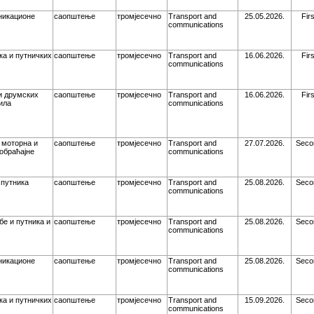
никационе
саопштење
тромјесечно
Transport and
25.05.2026.
Fir
communications
ка и путничких
саопштење
тромјесечно
Transport and
16.06.2026.
Fir
communications
и друмских
саопштење
тромјесечно
Transport and
16.06.2026.
Fir
ила
communications
 моторна и
саопштење
тромјесечно
Transport and
27.07.2026.
Seco
обраћајне
communications
 путника
саопштење
тромјесечно
Transport and
25.08.2026.
Seco
communications
е и путника и
саопштење
тромјесечно
Transport and
25.08.2026.
Seco
communications
никационе
саопштење
тромјесечно
Transport and
25.08.2026.
Seco
communications
ка и путничких
саопштење
тромјесечно
Transport and
15.09.2026.
Seco
communications