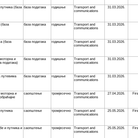
путника (база
база података
годишње
Transport and
31.03.2026.
communications
(база
база података
годишње
Transport and
31.03.2026.
communications
а (база
база података
годишње
Transport and
31.03.2026.
communications
моторна и
база података
годишње
Transport and
31.03.2026.
а података)
communications
а путевима
база података
годишње
Transport and
31.03.2026.
communications
 моторна и
саопштење
тромјесечно
Transport and
27.04.2026.
Fir
обраћајне
communications
 путника
саопштење
тромјесечно
Transport and
25.05.2026.
Fir
communications
е и путника и
саопштење
тромјесечно
Transport and
25.05.2026.
Fir
communications