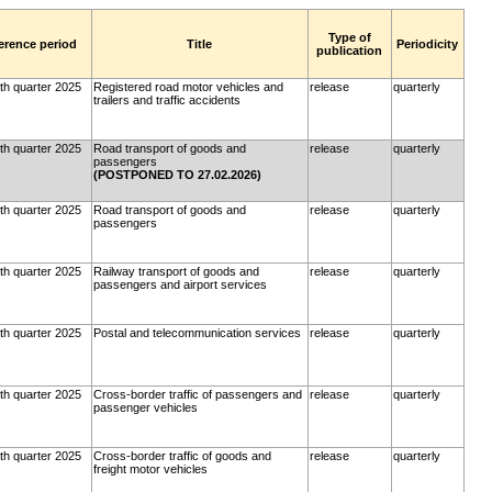
Type of
erence period
Title
Periodicity
publication
th quarter 2025
Registered road motor vehicles and
release
quarterly
trailers and traffic accidents
th quarter 2025
Road transport of goods and
release
quarterly
passengers
(POSTPONED TO 27.02.2026)
th quarter 2025
Road transport of goods and
release
quarterly
passengers
th quarter 2025
Railway transport of goods and
release
quarterly
passengers and airport services
th quarter 2025
Postal and telecommunication services
release
quarterly
th quarter 2025
Cross-border traffic of passengers and
release
quarterly
passenger vehicles
th quarter 2025
Cross-border traffic of goods and
release
quarterly
freight motor vehicles