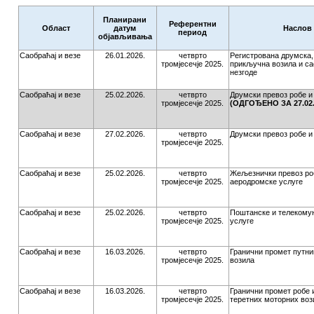
Планирани
Референтни
Област
датум
Наслов
период
објављивања
Саобраћај и везе
26.01.2026.
четврто
Регистрована друмска,
тромјесечје 2025.
прикључна возила и са
незгоде
Саобраћај и везе
25.02.2026.
четврто
Друмски превоз робе и
тромјесечје 2025.
(ОДГОЂЕНО ЗА 27.02.
Саобраћај и везе
27.02.2026.
четврто
Друмски превоз робе и
тромјесечје 2025.
Саобраћај и везе
25.02.2026.
четврто
Жељезнички превоз роб
тромјесечје 2025.
аеродромске услуге
Саобраћај и везе
25.02.2026.
четврто
Поштанске и телекому
тромјесечје 2025.
услуге
Саобраћај и везе
16.03.2026.
четврто
Гранични промет путни
тромјесечје 2025.
возила
Саобраћај и везе
16.03.2026.
четврто
Гранични промет робе 
тромјесечје 2025.
теретних моторних воз