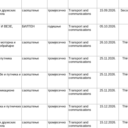
и друмских
саопштење
тромјесечно
Transport and
15.09.2026.
Seco
ила
communications
 И ВЕЗЕ,
БИЛТЕН
годишње
Transport and
05.10.2026.
communications
 моторна и
саопштење
тромјесечно
Transport and
26.10.2026.
Thir
обраћајне
communications
 путника
саопштење
тромјесечно
Transport and
25.11.2026.
Thir
communications
е и путника и
саопштење
тромјесечно
Transport and
25.11.2026.
Thir
communications
никационе
саопштење
тромјесечно
Transport and
25.11.2026.
Thir
communications
ка и путничких
саопштење
тромјесечно
Transport and
15.12.2026.
Thir
communications
и друмских
саопштење
тромјесечно
Transport and
15.12.2026.
Thir
ила
communications