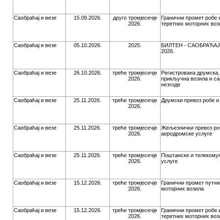
Саобраћај и везе
15.09.2026.
друго тромјесечје
Гранични промет робе 
2026.
теретних моторних воз
Саобраћај и везе
05.10.2026.
2025.
БИЛТЕН - САОБРАЋАЈ
2026.
Саобраћај и везе
26.10.2026.
треће тромјесечје
Регистрована друмска,
2026.
прикључна возила и са
незгоде
Саобраћај и везе
25.11.2026.
треће тромјесечје
Друмски превоз робе и
2026.
Саобраћај и везе
25.11.2026.
треће тромјесечје
Жељезнички превоз роб
2026.
аеродромске услуге
Саобраћај и везе
25.11.2026.
треће тромјесечје
Поштанске и телекому
2026.
услуге
Саобраћај и везе
15.12.2026.
треће тромјесечје
Гранични промет путни
2026.
моторних возила
Саобраћај и везе
15.12.2026.
треће тромјесечје
Гранични промет робе 
2026.
теретних моторних воз