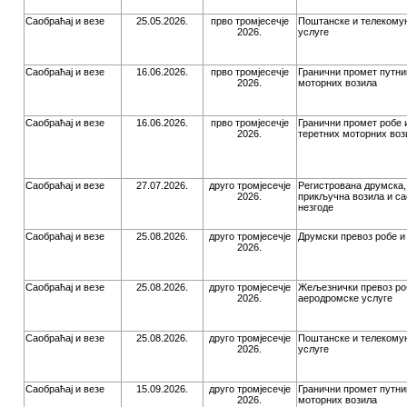
Саобраћај и везе
25.05.2026.
прво тромјесечје
Поштанске и телекому
2026.
услуге
Саобраћај и везе
16.06.2026.
прво тромјесечје
Гранични промет путни
2026.
моторних возила
Саобраћај и везе
16.06.2026.
прво тромјесечје
Гранични промет робе 
2026.
теретних моторних воз
Саобраћај и везе
27.07.2026.
друго тромјесечје
Регистрована друмска,
2026.
прикључна возила и са
незгоде
Саобраћај и везе
25.08.2026.
друго тромјесечје
Друмски превоз робе и
2026.
Саобраћај и везе
25.08.2026.
друго тромјесечје
Жељезнички превоз роб
2026.
аеродромске услуге
Саобраћај и везе
25.08.2026.
друго тромјесечје
Поштанске и телекому
2026.
услуге
Саобраћај и везе
15.09.2026.
друго тромјесечје
Гранични промет путни
2026.
моторних возила