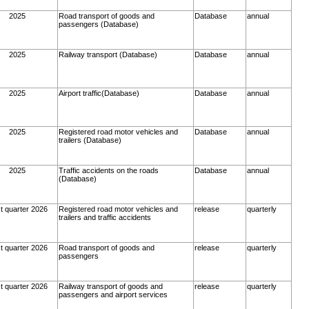
2025
Road transport of goods and
Database
annual
passengers (Database)
2025
Railway transport (Database)
Database
annual
2025
Airport traffic(Database)
Database
annual
2025
Registered road motor vehicles and
Database
annual
trailers (Database)
2025
Traffic accidents on the roads
Database
annual
(Database)
st quarter 2026
Registered road motor vehicles and
release
quarterly
trailers and traffic accidents
st quarter 2026
Road transport of goods and
release
quarterly
passengers
st quarter 2026
Railway transport of goods and
release
quarterly
passengers and airport services