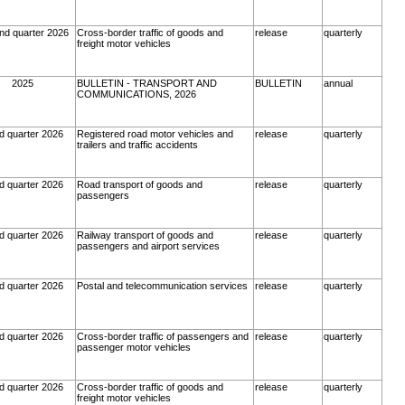
nd quarter 2026
Cross-border traffic of goods and
release
quarterly
freight motor vehicles
2025
BULLETIN - TRANSPORT AND
BULLETIN
annual
COMMUNICATIONS, 2026
d quarter 2026
Registered road motor vehicles and
release
quarterly
trailers and traffic accidents
d quarter 2026
Road transport of goods and
release
quarterly
passengers
d quarter 2026
Railway transport of goods and
release
quarterly
passengers and airport services
d quarter 2026
Postal and telecommunication services
release
quarterly
d quarter 2026
Cross-border traffic of passengers and
release
quarterly
passenger motor vehicles
d quarter 2026
Cross-border traffic of goods and
release
quarterly
freight motor vehicles