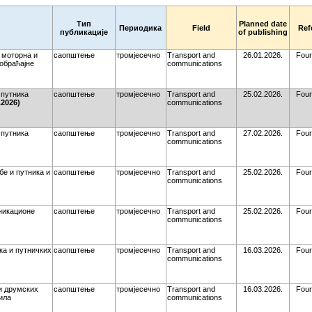
Тип
Planned date
Периодика
Field
Ref
публикације
of publishing
 моторна и
саопштење
тромјесечно
Transport and
26.01.2026.
Four
обраћајне
communications
 путника
саопштење
тромјесечно
Transport and
25.02.2026.
Four
2026)
communications
 путника
саопштење
тромјесечно
Transport and
27.02.2026.
Four
communications
е и путника и
саопштење
тромјесечно
Transport and
25.02.2026.
Four
communications
никационе
саопштење
тромјесечно
Transport and
25.02.2026.
Four
communications
ка и путничких
саопштење
тромјесечно
Transport and
16.03.2026.
Four
communications
и друмских
саопштење
тромјесечно
Transport and
16.03.2026.
Four
ила
communications