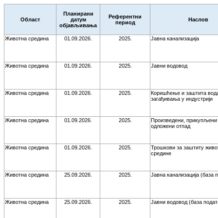
Планирани
Референтни
Област
датум
Наслов
период
објављивања
Животна средина
01.09.2026.
2025.
Јавна канализација
Животна средина
01.09.2026.
2025.
Јавни водовод
Животна средина
01.09.2026.
2025.
Коришћење и заштита вод
загађивања у индустрији
Животна средина
01.09.2026.
2025.
Произведени, прикупљени
одложени отпад
Животна средина
01.09.2026.
2025.
Трошкови за заштиту живо
средине
Животна средина
25.09.2026.
2025.
Јавна канализација (база 
Животна средина
25.09.2026.
2025.
Јавни водовод (база подат