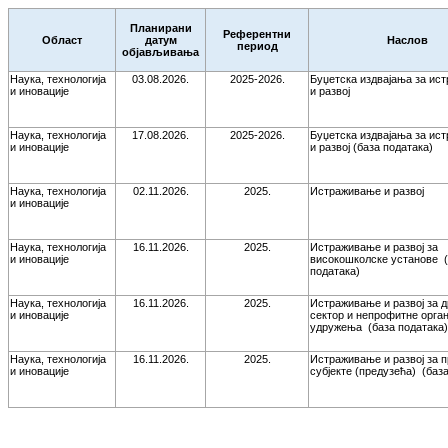
Планирани
Референтни
Област
датум
Наслов
период
објављивања
Наука, технологија
03.08.2026.
2025-2026.
Буџетска издвајања за ис
и иновације
и развој
Наука, технологија
17.08.2026.
2025-2026.
Буџетска издвајања за ис
и иновације
и развој (база података)
Наука, технологија
02.11.2026.
2025.
Истраживање и развој
и иновације
Наука, технологија
16.11.2026.
2025.
Истраживање и развој за
и иновације
високошколске установе
података)
Наука, технологија
16.11.2026.
2025.
Истраживање и развој за 
и иновације
сектор и непрофитне орган
удружења
(база података)
Наука, технологија
16.11.2026.
2025.
Истраживање и развој за 
и иновације
субјекте (предузећа)
(баз