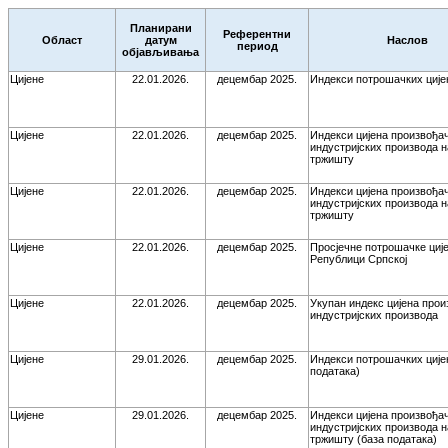
Планирани
Референтни
Област
датум
Наслов
период
објављивања
Цијене
22.01.2026.
децембар 2025.
Индекси потрошачких ције
Цијене
22.01.2026.
децембар 2025.
Индекси цијена произвођа
индустријских производа 
тржишту
Цијене
22.01.2026.
децембар 2025.
Индекси цијена произвођа
индустријских производа 
тржишту
Цијене
22.01.2026.
децембар 2025.
Просјечне потрошачке ције
Републици Српској
Цијене
22.01.2026.
децембар 2025.
Укупан индекс цијена про
индустријских производа
Цијене
29.01.2026.
децембар 2025.
Индекси потрошачких ције
података)
Цијене
29.01.2026.
децембар 2025.
Индекси цијена произвођа
индустријских производа 
тржишту (база података)