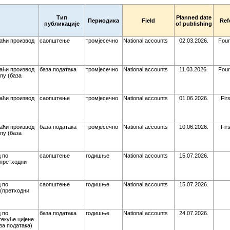
Тип
Planned date
Периодика
Field
Ref
публикације
of publishing
аћи производ
саопштење
тромјесечно
National accounts
02.03.2026.
Four
аћи производ
база података
тромјесечно
National accounts
11.03.2026.
Four
пу (база
аћи производ
саопштење
тромјесечно
National accounts
01.06.2026.
Fir
аћи производ
база података
тромјесечно
National accounts
10.06.2026.
Fir
пу (база
 по
саопштење
годишње
National accounts
15.07.2026.
претходни
 по
саопштење
годишње
National accounts
15.07.2026.
(претходни
 по
база података
годишње
National accounts
24.07.2026.
екуће цијене
за података)