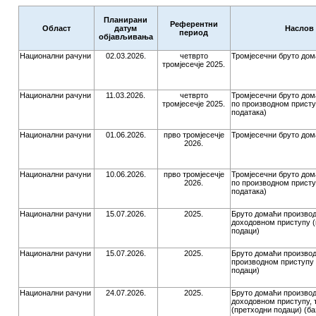
Планирани
Референтни
Област
датум
Наслов
период
објављивања
Национални рачуни
02.03.2026.
четврто
Тромјесечни бруто дом
тромјесечје 2025.
Национални рачуни
11.03.2026.
четврто
Тромјесечни бруто дом
тромјесечје 2025.
по производном присту
података)
Национални рачуни
01.06.2026.
прво тромјесечје
Тромјесечни бруто дом
2026.
Национални рачуни
10.06.2026.
прво тромјесечје
Тромјесечни бруто дом
2026.
по производном присту
података)
Национални рачуни
15.07.2026.
2025.
Бруто домаћи производ
доходовном приступу (
подаци)
Национални рачуни
15.07.2026.
2025.
Бруто домаћи производ
производном приступу 
подаци)
Национални рачуни
24.07.2026.
2025.
Бруто домаћи производ
доходовном приступу, т
(претходни подаци) (ба