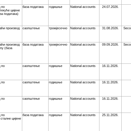
 по
база података
годишње
National accounts
24.07.2026.
текуће цијене
за података)
аћи производ
саопштење
тромјесечно
National accounts
31.08.2026.
Seco
аћи производ
база података
тромјесечно
National accounts
09.09.2026.
Seco
пу (база
 по
саопштење
годишње
National accounts
16.11.2026.
 по
саопштење
годишње
National accounts
16.11.2026.
 по
саопштење
годишње
National accounts
16.11.2026.
 по
база података
годишње
National accounts
25.11.2026.
 сталне цијене