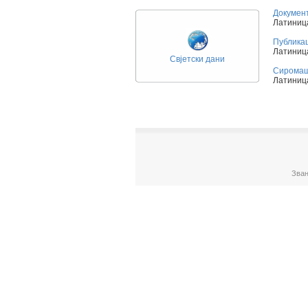
Докумен
Латиница
Публика
Латиница
Свјетски дани
Сиромашт
Латиница
Зван