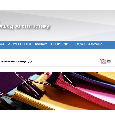
авод за статистику
ака
АКТУЕЛНОСТИ
Контакт
ПОПИС 2013.
Најчешћa питања
 животног стандарда