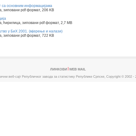
т са основним информацијама
, зиповани pdf формат, 206 KB
ција
, ћирилица, зиповани pdf формат, 2,7 МB
во у БиХ 2001. (мјерење и налази)
, зиповани pdf формат, 722 KB
ЛИНКОВИ
WEB MAIL
ични веб-сајт Републичког завода за статистику Републике Српске,
Copyright © 2002 - 