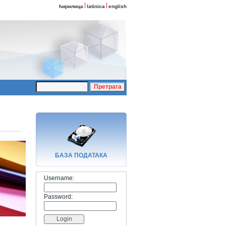
ћирилица
latinica
english
БАЗA ПОДАТАКА
Username:
Password: