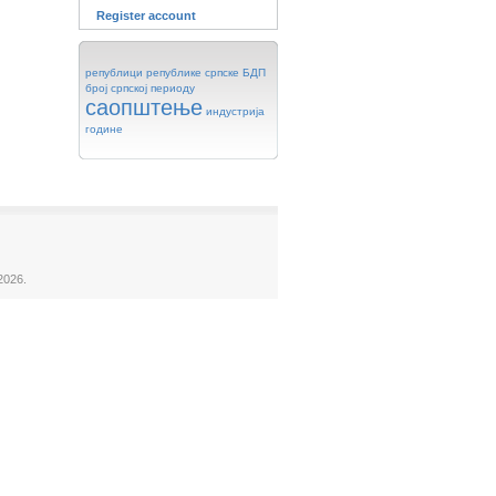
Register account
републици
републике
српске
БДП
број
српској
периоду
саопштење
индустрија
године
2026.