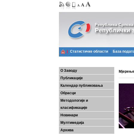
Република Српска
Републички з
Статистичке области
Базa подат
О Заводу
Мјерење
Публикације
Календар публиковања
Обрасци
Методологије и
класификације
Новинари
Мултимедија
Архива