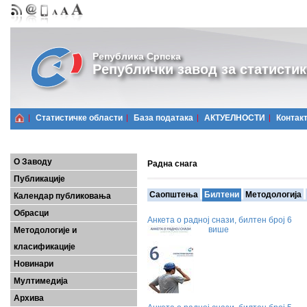
Република Српска
Републички завод за статистик
Статистичке области
Базa података
АКТУЕЛНОСТИ
Контак
О Заводу
Радна снага
Публикације
Саопштења
Билтени
Методологија
Календар публиковања
Обрасци
Анкета о радној снази, билтен број 6
више
Методологије и
класификације
Новинари
Мултимедија
Архива