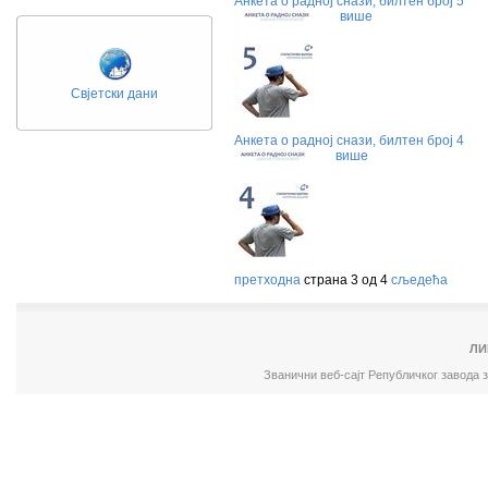
Анкета о радној снази, билтен број 5
више
Свјетски дани
Анкета о радној снази, билтен број 4
више
претходна
страна 3 од 4
сљедећа
ЛИ
Званични веб-сајт Републичког завода 