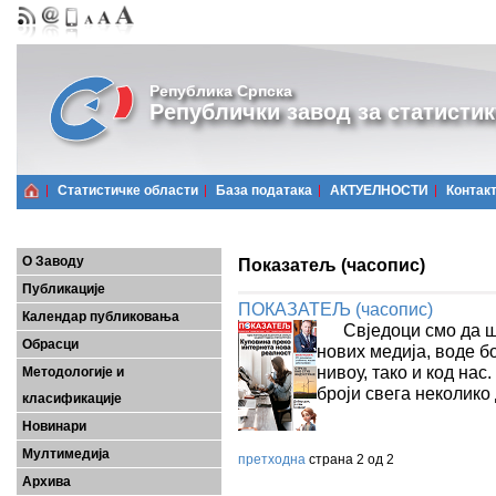
Република Српска
Републички завод за статистик
Статистичке области
Базa података
АКТУЕЛНОСТИ
Контак
О Заводу
Показатељ (часопис)
Публикације
ПОКАЗАТЕЉ (часопис)
Календар публиковања
Свједоци смо да ш
Обрасци
нових медија, воде б
нивоу, тако и код нас
Методологије и
броји свега неколико
класификације
Новинари
Мултимедија
претходна
страна 2 од 2
Архива