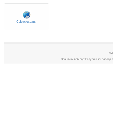
Свјетски дани
ЛИ
Званични веб-сајт Републичког завода 