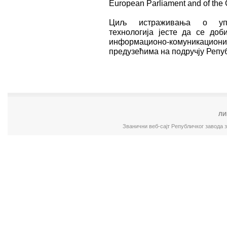
European Parliament and of the 
Циљ истраживања о упот
технологија јесте да се доб
информационо-комуникацио
предузећима на подручју Репу
ЛИ
Званични веб-сајт Републичког завода 