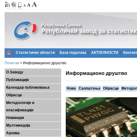
Република Српска
Републички завод за статистик
Статистичке области
Базa података
АКТУЕЛНОСТИ
Контак
Почетак
>
Информационо друштво
О Заводу
Информационо друштво
Публикације
Календар публиковања
Ново
Саопштења
Обрасци
Методол
Обрасци
Методологије и
класификације
Новинари
Мултимедија
Архива