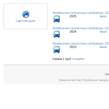
Тромјесечна саопштења саобраћаја, 202
2025.
више
Свјетски дани
Тромјесечна саопштења саобраћаја, 202
2024.
више
Тромјесечна саопштења саобраћаја, 202
2023.
више
страна 1 од 6
сљедећа
ЛИ
Званични веб-сајт Републичког завода 