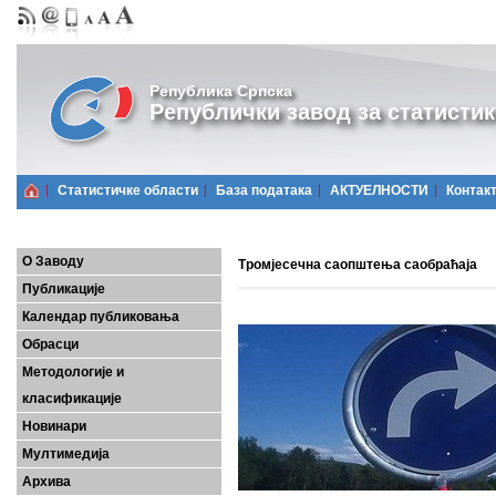
Република Српска
Републички завод за статистик
Статистичке области
Базa података
АКТУЕЛНОСТИ
Контак
О Заводу
Тромјесечна саопштења саобраћаја
Публикације
Календар публиковања
Обрасци
Методологије и
класификације
Новинари
Мултимедија
Архива