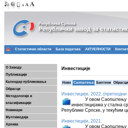
Република Српска
Републички завод за статистик
Статистичке области
Базa података
АКТУЕЛНОСТИ
Контак
О Заводу
Инвестиције
Публикације
Календар публиковања
Ново
Саопштења
Билтени
Обрасци
Обрасци
Инвестиције, 2022. (претходни
Методологије и
У овом Саопштењу обја
класификације
инвестицијама у стална ср
Републике Српске, у текућим ц
Новинари
Мултимедија
Инвестиције, 2021.
Архива
У овом Саопштењу обја