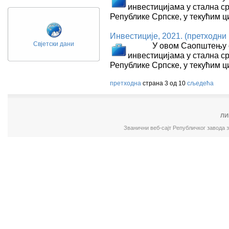
инвестицијама у стална ср
Републике Српске, у текућим ц
Инвестиције, 2021. (претходни
Свјетски дани
У овом Саопштењу обја
инвестицијама у стална ср
Републике Српске, у текућим ц
претходна
страна 3 од 10
сљедећа
ЛИ
Званични веб-сајт Републичког завода 