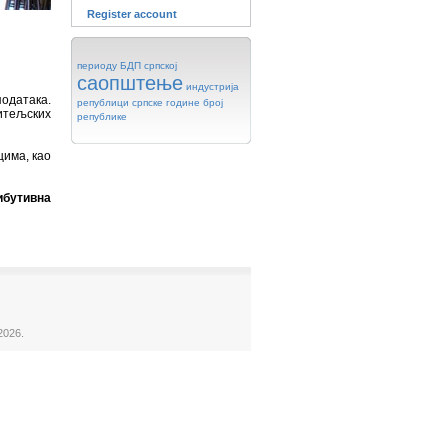
Register account
периоду
БДП
српској
саопштење
индустрија
одатака.
републици
српске
године
број
титељских
републике
цима, као
ибутивна
2026.