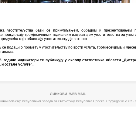
ика угоститељства бави се прикупљањем, обрадом и презентовањем п
е прикупљају тромјесечним и годишњим извјештајем угоститељства од угос
 предузећа која обављају угоститељску дјелатност.
у се подаци о промету у угоститељству по врсти услуга, тромјесечјима и мјесе
штинама.
6. године индикатори се публикују у склопу статистичке области „Дистр
 и остале услуге".
ЛИНКОВИ
WEB MAIL
ични веб-сајт Републичког завода за статистику Републике Српске,
Copyright © 2002 - 