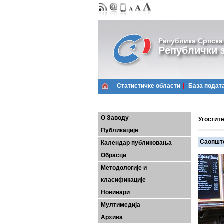
Република Српска
Републички з
Статистичке области
Базa подат
О Заводу
Угостит
Публикације
Саопшт
Календар публиковања
Обрасци
Методологије и
класификације
Новинари
Мултимедија
Архива