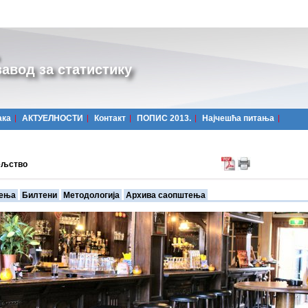
авод за статистику
ака
АКТУЕЛНОСТИ
Контакт
ПОПИС 2013.
Најчешћa питања
ељство
ења
Билтени
Методологија
Архива саопштења