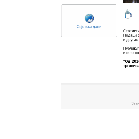
Свјетски дани
Статист
Подаци с
и других
Публикуј
и по оп
"Од 201
трговина
Зван