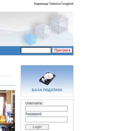
ћирилица
latinica
english
БАЗA ПОДАТАКА
Username:
Password: