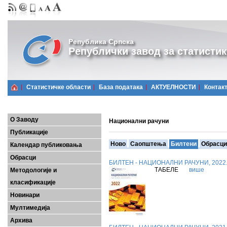
Република Српска
Републички завод за статистик
Статистичке области
Базa података
АКТУЕЛНОСТИ
Контак
О Заводу
Национални рачуни
Публикације
Ново
Саопштења
Билтени
Обрасци
Календар публиковања
Обрасци
БИЛТЕН - НАЦИОНАЛНИ РАЧУНИ, 2022
ТАБЕЛЕ
више
Методологије и
класификације
Новинари
Мултимедија
Архива