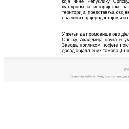
која чине Републику Српск
културном и историјском н
територији, представља својев
она чини највјеродостојнији и 
У жељи да промовише ово дјело
Српску, Академија наука и у
Завода приликом посјете пок
досад објављених томова „Енц
ЛИ
Званични веб-сајт Републичког завода 