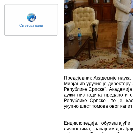
Свјетски дани
Предсједник Академије наука
Мирјанић уручио је директору
Републике Српске". Академија
дужи низ година предано и с
Републике Српске", те је, к
укупно шест томова овог капит
Енциклопедија, обухватајући
личностима, значајним догађ