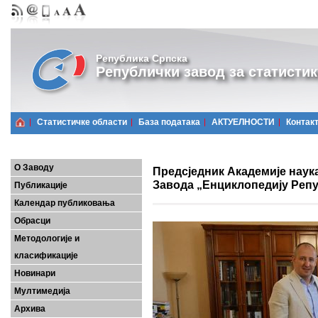
Република Српска
Републички завод за статистик
Статистичке области
Базa података
АКТУЕЛНОСТИ
Контак
О Заводу
Предсједник Академије наук
Завода „Енциклопедију Реп
Публикације
Календар публиковања
Обрасци
Методологије и
класификације
Новинари
Мултимедија
Архива