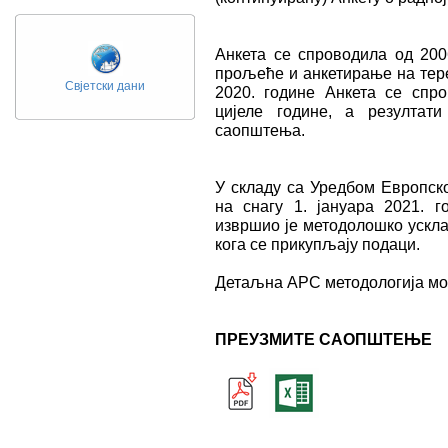
Анкета се спроводила од 200
прољеће и анкетирање на тере
Свјетски дани
2020. године Анкета се спро
цијеле године, а резултат
саопштења.
У складу са Уредбом Европско
на снагу 1. јануара 2021. г
извршио је методолошко ускл
кога се прикупљају подаци.
Детаљна АРС методологија мо
ПРЕУЗМИТЕ САОПШТЕЊЕ