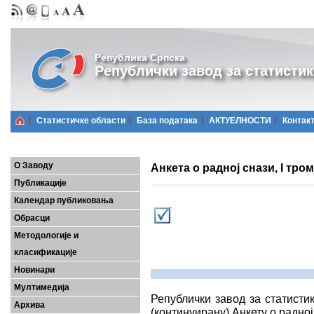
Република Српска
Републички завод за статистик
Статистичке области
Базa података
АКТУЕЛНОСТИ
Контак
О Заводу
Анкета о радној снази, I тром
Публикације
Календар публиковања
Обрасци
Методологије и
класификације
Новинари
Мултимедија
Републички завод за статисти
Архива
(континуирану) Анкету о радној