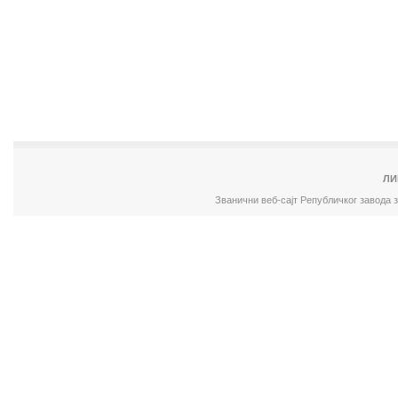
ЛИ
Званични веб-сајт Републичког завода 