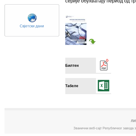
серије обухватају период од 
Свјетски дани
Билтен
Табеле
ЛИ
Званични веб-сајт Републичког завода 