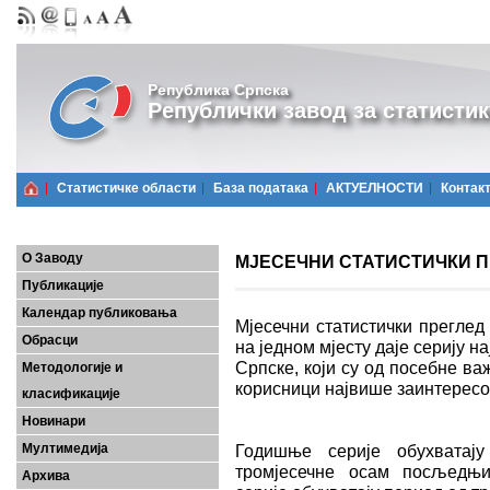
Република Српска
Републички завод за статистик
Статистичке области
Базa података
АКТУЕЛНОСТИ
Контак
О Заводу
МЈЕСЕЧНИ СТАТИСТИЧКИ ПРЕ
Публикације
Календар публиковања
Мјесечни статистички преглед
Обрасци
на једном мјесту даје серију 
Српске, који су од посебне важ
Методологије и
корисници највише заинтерес
класификације
Новинари
Мултимедија
Годишње серије обухватају
тромјесечне осам посљедњих
Архива