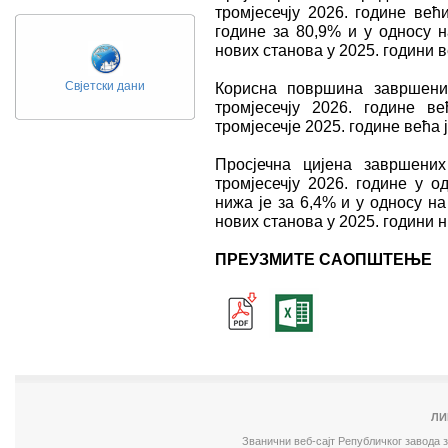
тромјесечју 2026. године већ
године за 80,9% и у односу н
нових станова у 2025. години в
Свјетски дани
Корисна површина завршени
тромјесечју 2026. године 
тромјесечје 2025. године већа ј
Просјечна цијена завршени
тромјесечју 2026. године у о
нижа је за 6,4% и у односу н
нових станова у 2025. години н
ПРЕУЗМИТЕ САОПШТЕЊЕ
ЛИ
Званични веб-сајт Републичког завода 