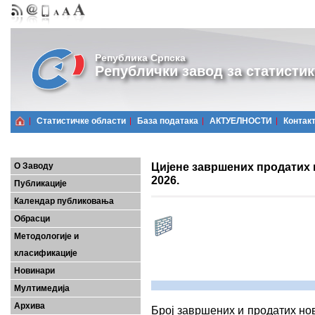
Република Српска
Републички завод за статистик
Статистичке области
Базa података
АКТУЕЛНОСТИ
Контак
Цијене завршених продатих н
О Заводу
2026.
Публикације
Календар публиковања
Обрасци
Методологије и
класификације
Новинари
Мултимедија
Архива
Број завршених и продатих но