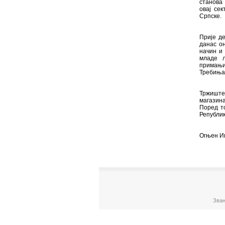
станова
овај се
Српске.
Прије де
данас о
начин и
младе љ
примањи
Требиња,
Тржиште
магазина
Поред то
Републик
Огњен И
Зван