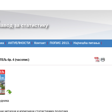
авод за статистику
ака
АКТУЕЛНОСТИ
Контакт
ПОПИС 2013.
Најчешћa питања
ЕЉ бр. 4 (часопис)
едника
и читаоци и корисници статистичких података,