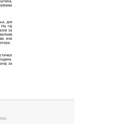
пштина,
публике
ња, док
 На тај
азов за
калним
ва или
ктера.
стичког
године.
ачај за
2026.