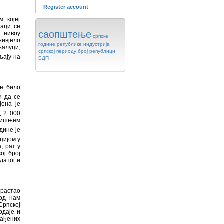
Register account
м којег
даци се
саопштење
а нивоу
српске
живјело
године
републике
индустрија
њалуци,
српској
периоду
број
републици
љају на
БДП
те било
и да се
јена је
д 2 000
одишњем
дине је
цијом у
, рат у
ој број
датог и
орастао
иод нам
рпској
одаје и
рађених