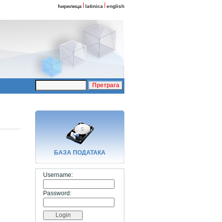
ћирилица
latinica
english
БАЗA ПОДАТАКА
Username:
Password: