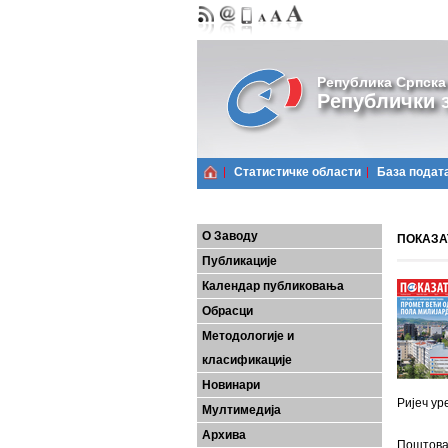
Република Српска
Републички з
Статистичке области
Базa подат
О Заводу
ПОКАЗАТ
Публикације
Календар публиковања
Обрасци
Методологије и
класификације
Новинари
Ријеч ур
Мултимедија
Архива
Поштован