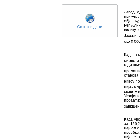
Завод о
прикупљ
објављу
Републик
Свјетски дани
велику 
Јахорин
око 8 00
Када ан
мирно и 
годишње
премаши
станова 
нивоу по
цијена п
свијету 
Украјини
продатих
завршено
Када упо
за 126,
најбоље
преобраз
цијене 