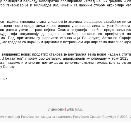
 у поменутом периоду неповратно промијенило изглед наших градова и о
ктор генерисао је и милијарде КМ, чинећи га важним стубом економије Ре
сет година куповина стана углавном је значила рјешавање стамбеног пита
на врло често представља инвестиционо улагање за лица са уштеђевином.
 потражња утиче на раст цијена. Оваква ситуација посебно представља из
уде који покушавају да ријеше стамбено питање са просјечним ло
ма. Под притиском су нарочито становници Бањалуке, Источног Сараје
 као градова са највишим цијенама и потражњом која није само локалног кара
 завршених нових продатих станова је централна тема новог издања стати
 „Показатељ" у којем смо детаљно анализирали купопродају у току 2025. 
га, пишемо и о многим другим друштвено-економским темама које су од зн
у Српску.
гњић
ЛИНКОВИ
WEB MAIL
ични веб-сајт Републичког завода за статистику Републике Српске,
Copyright © 2002 - 