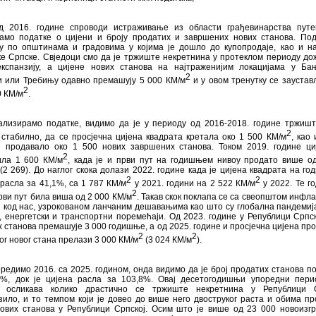
д 2016. године спроводи истраживање из области грађевинарства путе
амо податке о цијени и броју продатих и завршених нових станова. По
ју по општинама и градовима у којима је дошло до купопродаје, као и н
е Српске. Свједоци смо да је тржиште некретнина у протеклом периоду до
експанзију, а цијене нових станова на најтраженијим локацијама у Ба
2
и или Требињу одавно премашују 5 000 КМ/м
и у овом тренутку се заустав
2
0 КМ/м
.
ализирамо податке, видимо да је у периоду од 2016-2018. године тржиш
2
стабилно, да се просјечна цијена квадрата кретала око 1 500 КМ/м
, као 
 продавало око 1 500 нових завршених станова. Током 2019. године ци
2
ла 1 600 КМ/м
, када је и први пут на годишњем нивоу продато више о
(2 269). До наглог скока долази 2022. године када је цијена квадрата на г
2
2
расла за 41,1%, са 1 787 КМ/м
у 2021. години на 2 522 КМ/м
у 2022. Те го
2
рви пут била виша од 2 000 КМ/м
. Такав скок поклапа се са свеопштом инфла
и код нас, узрокованом ланчаним дешавањима као што су глобална пандемија
, енергетски и транспортни поремећаји. Од 2023. године у Републици Српск
 станова премашује 3 000 годишње, а од 2025. године и просјечна цијена про
2
2
г новог стана прелази 3 000 КМ/м
(3 024 КМ/м
).
редимо 2016. са 2025. годином, онда видимо да је број продатих станова п
2%, док је цијена расла за 103,8%. Овај десетогодишњи упоредни пер
 осликава колико драстично се тржиште некретнина у Републици С
ило, и то темпом који је довео до више него двоструког раста и обима пр
нових станова у Републици Српској. Осим што је више од 23 000 новоизг