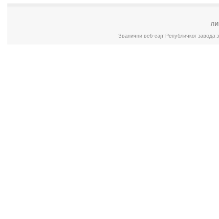
ЛИ
Званични веб-сајт Републичког завода 