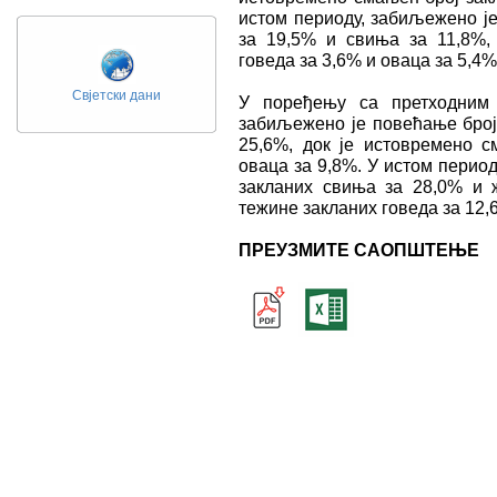
истом периоду, забиљежено ј
за 19,5% и свиња за 11,8%,
говеда за 3,6% и оваца за 5,4%
Свјетски дани
У поређењу са претходним 
забиљежено је повећање број
25,6%, док је истовремено с
оваца за 9,8%. У истом перио
закланих свиња за 28,0% и 
тежине закланих говеда за 12,
ПРЕУЗМИТЕ САОПШТЕЊЕ