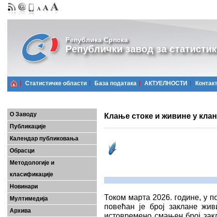
Република Српска
Републички завод за статистик
Статистичке области
Базa података
АКТУЕЛНОСТИ
Контак
О Заводу
Клање стоке и живине у клан
Публикације
Календар публиковања
Обрасци
Методологије и
класификације
Новинари
Током марта 2026. године, у 
Мултимедија
повећан је број заклане жив
Архива
истовремено смањен број закл