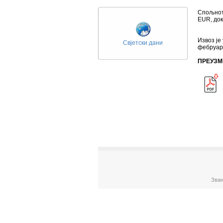
Спољнотр
ЕUR, док
Извоз је
Свјетски дани
фебруар 
ПРЕУЗМ
Зван