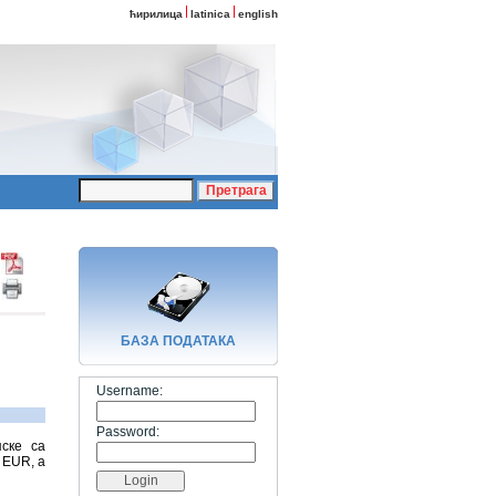
ћирилица
latinica
english
БАЗA ПОДАТАКА
Username:
Password:
ске са
 ЕUR, а