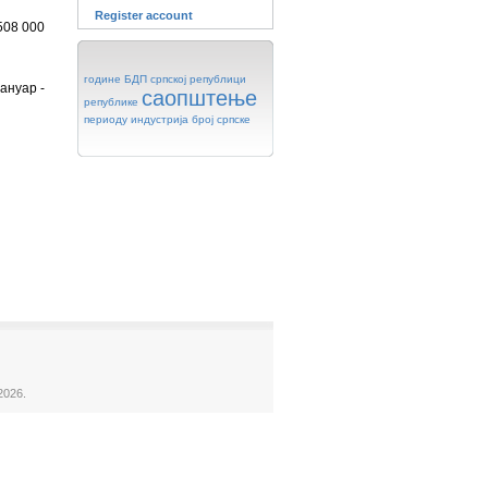
Register account
508 000
године
БДП
српској
републици
ануар -
саопштење
републике
периоду
индустрија
број
српске
2026.