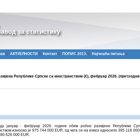
авод за статистику
ака
АКТУЕЛНОСТИ
Контакт
ПОПИС 2013.
Најчешћa питања
змјена Републике Српске са иностранством (€), фебруар 2026. (претходни
ду јануар - фебруар 2026. године обим робне размјене Републике Срп
ством износио је 975 744 000 ЕUR, од чега се на извоз односило 395 118 000
580 626 000 ЕUR.