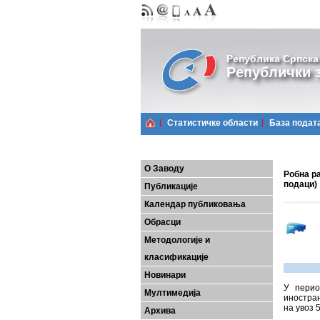
Република Српска
Републички з
Статистичке области
Базa подат
О Заводу
Робна ра
подаци)
Публикације
Календар публиковања
Обрасци
Методологије и
класификације
Новинари
У перио
Мултимедија
иностран
на увоз 
Архива