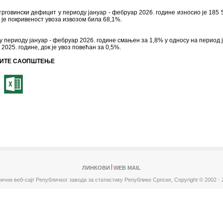
говински дефицит у периоду јануар - фебруар 2026. године износио је 185 
 је покривеност увоза извозом била 68,1%.
 у периоду јануар - фебруар 2026. године смањен за 1,8% у односу на период ј
2025. године, док је увоз повећан за 0,5%.
ИТЕ САОПШТЕЊЕ
ЛИНКОВИ
WEB MAIL
ични веб-сајт Републичког завода за статистику Републике Српске,
Copyright © 2002 - 