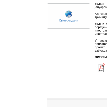
Укупан 
јануаром
Ако упо
тржишту 
Свјетски дани
Укупни 
поређењу
иностра
иностран
У јануа
прилаго
промет
забиљеже
ПРЕУЗМ