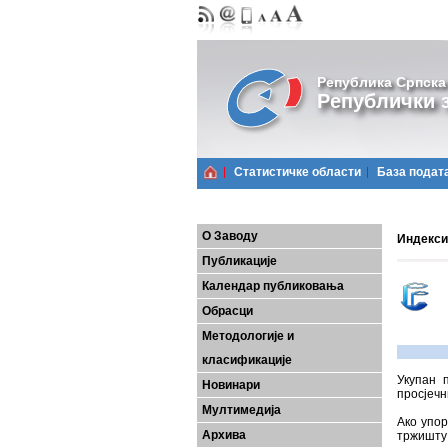
Република Српска
Републички з
Статистичке области
Базa подат
О Заводу
Индекси 
Публикације
Календар публиковања
Обрасци
Методологије и
класификације
Укупан 
Новинари
просјечн
Мултимедија
Ако упо
Архива
тржишту 