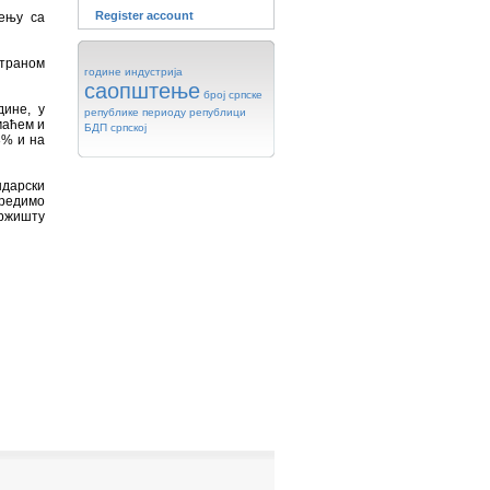
Register account
ђењу са
страном
године
индустрија
саопштење
број
српске
дине, у
републике
периоду
републици
маћем и
БДП
српској
8% и на
дарски
оредимо
ржишту