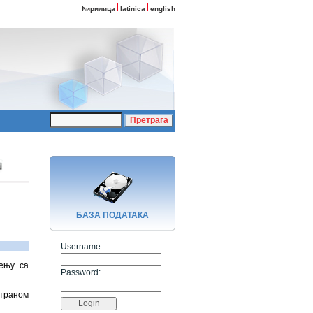
ћирилица
latinica
english
БАЗA ПОДАТАКА
Username:
ђењу са
Password:
страном