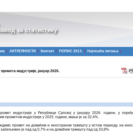
авод за статистику
ака
АКТУЕЛНОСТИ
Контакт
ПОПИС 2013.
Најчешћa питања
промета индустријe, јануар 2026.
промет индустрије у Републици Српској у јануару 2026. године, у поре
им прометом индустрије у 2025. години, мањи је за 32,4%.
редимо промет на домаћем и иностраном тржишту у истом периоду, на ино
забиљежен је пад од 0,7% и на домаћем тржишту пад од 33,8%.