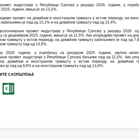
промет индустрије у Републици Српској у јануару 2026. године, у поре
 2025. године, мањи је за 13,2%.
редимо промет на домаћем и иностраном тржишту у истом периоду, на ино
забиљежен је пад од 15,1% и на домаћем тржишту пад од 31,4%.
десезонирани промет индустрије у Републици Српској у јануару 2026. го
 са децембром 2025. године, мањи је за 11,5%. Ако упоредимо промет на до
ном тржишту у истом периоду, на домаћем тржишту забиљежен је пад од 7,
ом тржишту пад од 14,6%.
ру 2026. године, у поређењу са јануаром 2025. године, укупни кален
ђени промет индустрије у Републици Српској биљежи пад од 11,5%. Ако уп
 на домаћем и иностраном тржишту у истом периоду, на домаћем т
н је пад од 9,6% и на иностраном тржишту пад од 13,0%.
ИТЕ САОПШТЕЊЕ