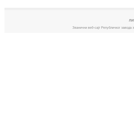
ЛИ
Званични веб-сајт Републичког завода 