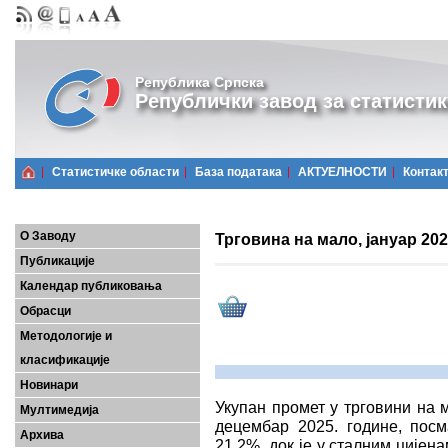
Република Српска
Републички завод за статистик
Статистичке области
Базa података
АКТУЕЛНОСТИ
Контак
О Заводу
Трговина на мало, јануар 202
Публикације
Календар публиковања
Обрасци
Методологије и
класификације
Новинари
Укупан промет у трговини на м
Мултимедија
децембар 2025. године, посм
Архива
21,2%, док је у сталним цијен