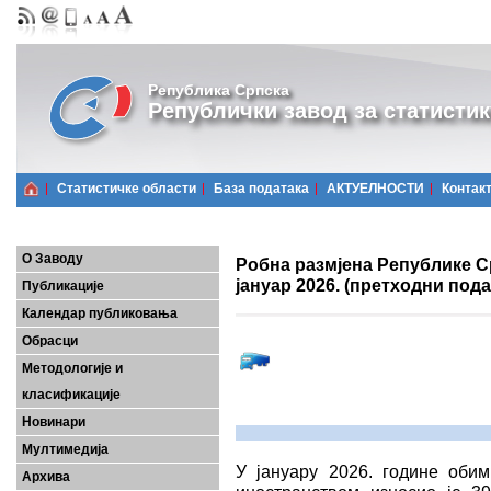
Република Српска
Републички завод за статистик
Статистичке области
Базa података
АКТУЕЛНОСТИ
Контак
О Заводу
Робна размјена Републике Ср
јануар 2026. (претходни под
Публикације
Календар публиковања
Обрасци
Методологије и
класификације
Новинари
Мултимедија
У јануару 2026. године оби
Архива