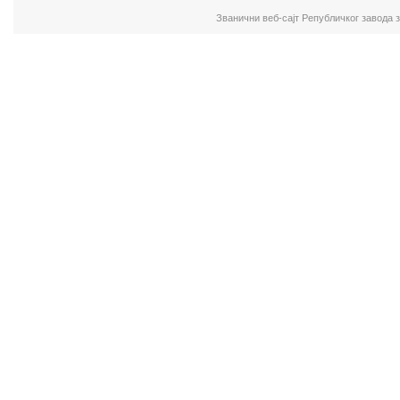
Званични веб-сајт Републичког завода 