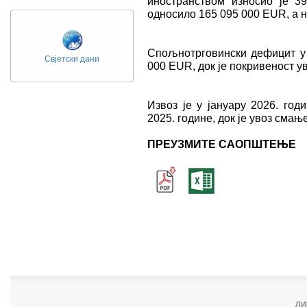
иностранством износио је 3
односило 165 095 000 ЕUR, а н
Спољнотрговински дефицит у ј
Свјетски дани
000 ЕUR, док је покривеност у
Извоз је у јануару 2026. год
2025. године, док је увоз смањ
ПРЕУЗМИТЕ САОПШТЕЊЕ
ЛИ