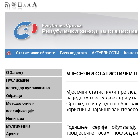
Република Српска
Републички завод за статистик
Статистичке области
Базa података
АКТУЕЛНОСТИ
Контак
О Заводу
МЈЕСЕЧНИ СТАТИСТИЧКИ ПРЕ
Публикације
Календар публиковања
Мјесечни статистички преглед
Обрасци
на једном мјесту даје серију 
Српске, који су од посебне важ
Методологије и
корисници највише заинтерес
класификације
Новинари
Мултимедија
Годишње серије обухватају
тромјесечне осам посљедњих
Архива