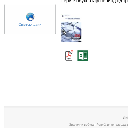
серије обухватају период од 
Свјетски дани
ЛИ
Званични веб-сајт Републичког завода 