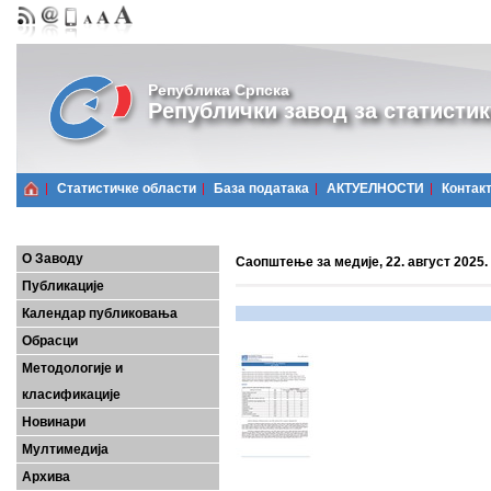
Република Српска
Републички завод за статистик
Статистичке области
Базa података
АКТУЕЛНОСТИ
Контак
О Заводу
Саопштење за медије, 22. август 2025.
Публикације
Календар публиковања
Обрасци
Методологије и
класификације
Новинари
Мултимедија
Архива