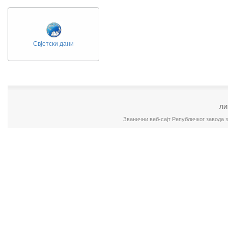
Свјетски дани
ЛИ
Званични веб-сајт Републичког завода 