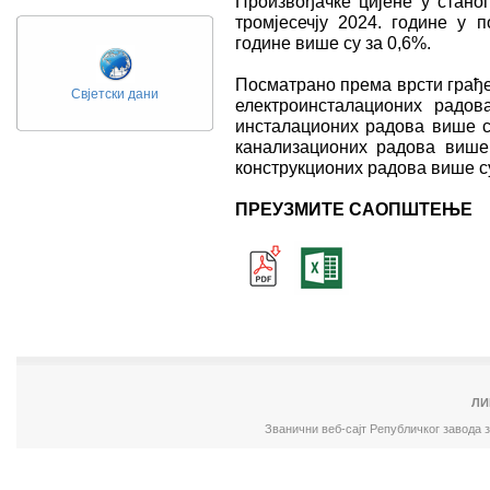
Произвођачке цијене у стано
тромјесечју 2024. године у 
године више су за 0,6%.
Посматрано према врсти грађе
Свјетски дани
електроинсталационих радов
инсталационих радова више су
канализационих радова више 
конструкционих радова више су
ПРЕУЗМИТЕ САОПШТЕЊЕ
ЛИ
Званични веб-сајт Републичког завода 