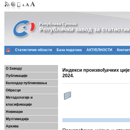
Република Српска
Републички завод за статистик
Статистичке области
Базa података
АКТУЕЛНОСТИ
Контак
О Заводу
Индекси произвођачких цијен
2024.
Публикације
Календар публиковања
Обрасци
Методологије и
класификације
Новинари
Мултимедија
Архива