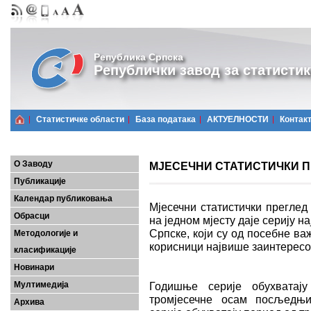
Република Српска
Републички завод за статистик
Статистичке области
Базa података
АКТУЕЛНОСТИ
Контак
О Заводу
МЈЕСЕЧНИ СТАТИСТИЧКИ ПРЕ
Публикације
Календар публиковања
Мјесечни статистички преглед
Обрасци
на једном мјесту даје серију 
Српске, који су од посебне важ
Методологије и
корисници највише заинтерес
класификације
Новинари
Мултимедија
Годишње серије обухватају
тромјесечне осам посљедњих
Архива