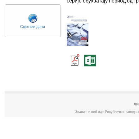
серије обухватају период од 
Свјетски дани
ЛИ
Званични веб-сајт Републичког завода 