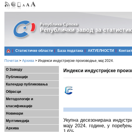
Република Српска
Републички завод за статистик
Статистичке области
Базa података
АКТУЕЛНОСТИ
Контак
Почетак
>
Архива
>
Индекси индустријске производње, мај 2024.
О Заводу
Индекси индустријске произв
Публикације
Календар публиковања
Обрасци
Методологије и
класификације
Новинари
Укупна десезонирана индустри
Мултимедија
мају 2024. године, у поређењ
Архива
1,6%.