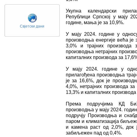
Укупна календарски прила
Републици Српској у мају 20
године, мања је за 10,9%.
Свјетски дани
У мају 2024. године у однос
производња енергије већа је 
3,0% и трајних производа 
производња нетрајних произв
капиталних производа за 17,6%
У мају 2024. године у одн
прилагођена производња трај
је за 16,6%, док је произво
4,0%, нетрајних производа за
13,3% и капиталних производа 
Према подручјима КД БиХ
производња у мају 2024. годи
подручју Производњa и снабд
паром и климатизацијa биљежи
и камена раст од 2,0%, док 
забиљежен пад од 0,4%.