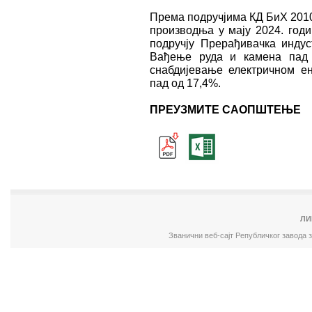
Према подручјима КД БиХ 2010
производња у мају 2024. годи
подручју Прерађивачкa индус
Вађењe руда и камена пад 
снабдијевањe електричном ен
пад од 17,4%.
ПРЕУЗМИТЕ САОПШТЕЊЕ
ЛИ
Званични веб-сајт Републичког завода 