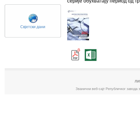
серије обухватају период од 
Свјетски дани
ЛИ
Званични веб-сајт Републичког завода 