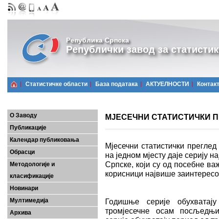
Република Српска
Републички завод за статистик
Статистичке области
Базa података
АКТУЕЛНОСТИ
Контак
О Заводу
МЈЕСЕЧНИ СТАТИСТИЧКИ ПР
Публикације
Календар публиковања
Мјесечни статистички преглед
Обрасци
на једном мјесту даје серију 
Српске, који су од посебне важ
Методологије и
корисници највише заинтерес
класификације
Новинари
Мултимедија
Годишње серије обухватају
тромјесечне осам посљедњих
Архива