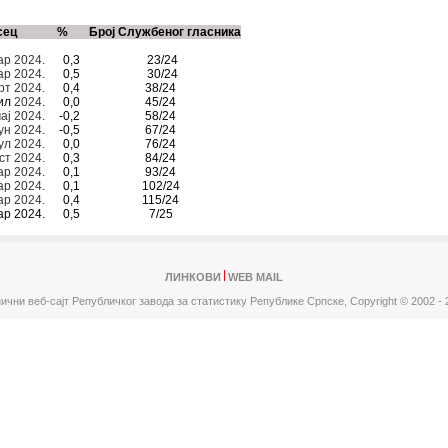
сец
%
Број Службеног гласника
ар 2024.
0,3
23/24
р 2024.
0,5
30/24
рт 2024.
0,4
38/24
ил
2024
.
0,0
45/24
аj 2024.
-0,2
58/24
jун 2024.
-0,5
67/24
jул 2024.
0,0
76/24
ст 2024.
0,3
84/24
ар 2024.
0,1
93/24
ар 2024.
0,1
102/24
р 2024.
0,4
115/24
р 2024.
0,5
7/25
ЛИНКОВИ
WEB MAIL
ични веб-сајт Републичког завода за статистику Републике Српске,
Copyright © 2002 - 