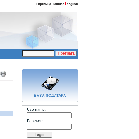
ћирилица
latinica
english
БАЗA ПОДАТАКА
Username:
Password: