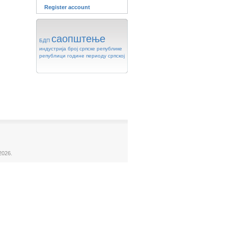
Register account
саопштење
БДП
индустрија
број
српске
републике
републици
године
периоду
српској
2026.