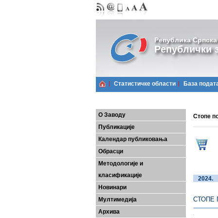
Република Српска
Републички з
Статистичке области
Базa подат
О Заводу
Стопе по
Публикације
Календар публиковања
Обрасци
Методологије и
класификације
Новинари
СТОПЕ
Мултимедија
Архива