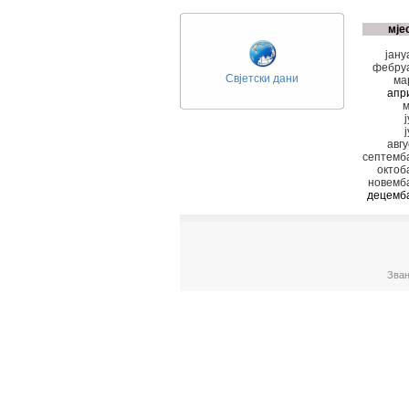
мје
јану
фебруа
Свјетски дани
ма
апр
м
авгу
септемб
октоб
новемба
децемба
Зван