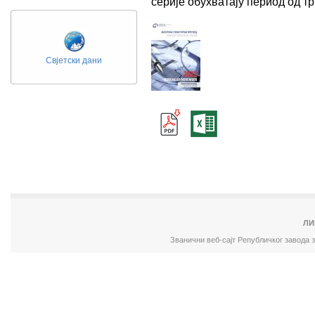
серије обухватају период од 
Свјетски дани
ЛИ
Званични веб-сајт Републичког завода 