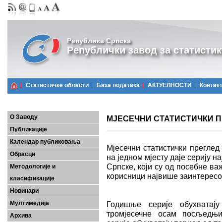
Република Српска
Републички завод за статистик
Статистичке области
Базa података
АКТУЕЛНОСТИ
Контак
О Заводу
МЈЕСЕЧНИ СТАТИСТИЧКИ ПРЕ
Публикације
Календар публиковања
Мјесечни статистички преглед
Обрасци
на једном мјесту даје серију 
Српске, који су од посебне важ
Методологије и
корисници највише заинтерес
класификације
Новинари
Мултимедија
Годишње серије обухватају
тромјесечне осам посљедњих
Архива