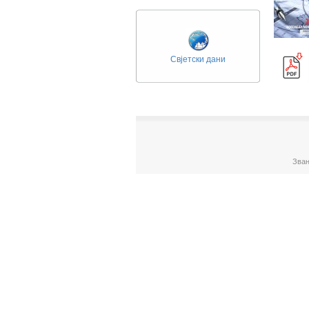
Свјетски дани
Зван