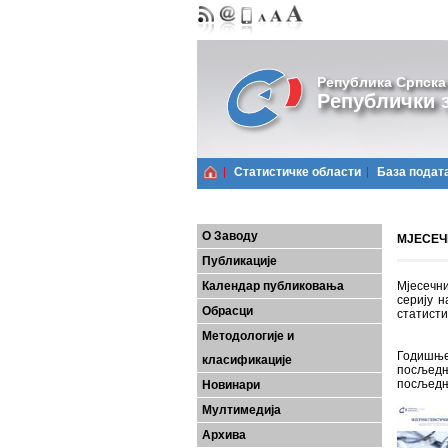
Република Српска
Републички з
Статистичке области
Базa подат
О Заводу
МЈЕСЕЧН
Публикације
Календар публиковања
Мјесечни
серију н
Обрасци
статисти
Методологије и
Годишње
класификације
посљедњ
посљедњ
Новинари
Мултимедија
Архива