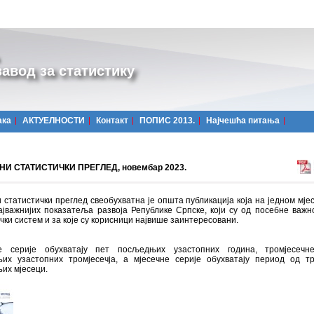
авод за статистику
ака
АКТУЕЛНОСТИ
Контакт
ПОПИС 2013.
Најчешћa питања
И СТАТИСТИЧКИ ПРЕГЛЕД, новембар 2023.
 статистички преглед свеобухватна је општа публикација која на једном мјес
ајважнијих показатеља развоја Републике Српске, који су од посебне важн
чки систем и за које су корисници највише заинтересовани.
 серије обухватају пет посљедњих узастопних година, тромјесечн
их узастопних тромјесечја, а мјесечне серије обухватају период од т
их мјесеци.