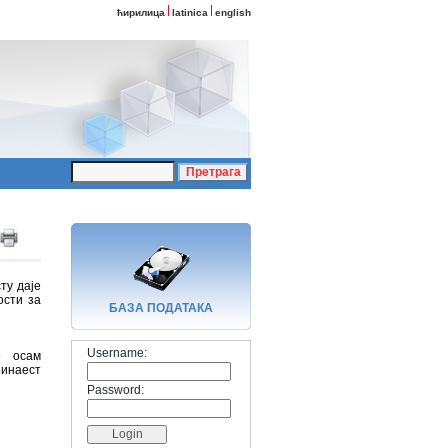
ћирилица
latinica
english
ту даје
ости за
БАЗA ПОДАТАКА
Username:
е осам
ринаест
Password: