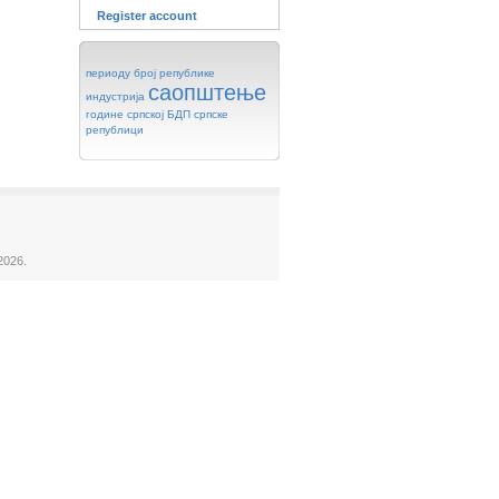
Register account
периоду
број
републике
саопштење
индустрија
године
српској
БДП
српске
републици
2026.