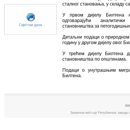
сталног становања, у складу 
У првом дијелу Билтена 
одговарајући аналитичк
Свјетски дани
становништва за петогодишњи
Детаљни подаци о природном 
годину у другом дијелу овог Би
У трећем дијелу Билтена д
становништва по општинама.
Подаци о унутрашњим мигра
Билтена.
ЛИ
Званични веб-сајт Републичког завода 