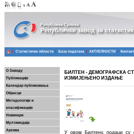
Република Српска
Републички завод за статистик
Статистичке области
Базa података
АКТУЕЛНОСТИ
Контак
О Заводу
БИЛТЕН - ДЕМОГРАФСКА СТА
ИЗМИЈЕЊЕНО ИЗДАЊЕ
Публикације
Календар публиковања
Обрасци
Методологије и
класификације
Новинари
Мултимедија
Архива
У овом Билтену, подаци су 