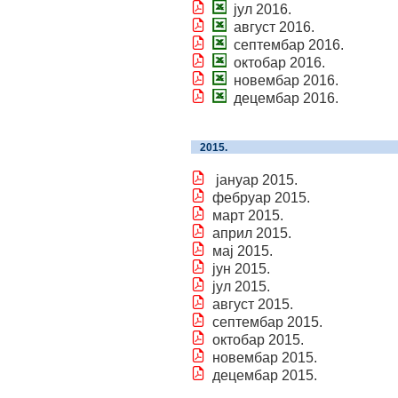
јул
2016
.
август
2016
.
септембар
2016
.
октобар
2016
.
новембар
2016
.
децембар
2016
.
2015
јануар
2015.
фебруар
2015
.
март
2015
.
април
2015
.
мај
2015
.
јун
2015
.
јул
2015
.
август
2015
.
септембар
2015
.
октобар
2015
.
новембар
2015
.
децембар
2015
.