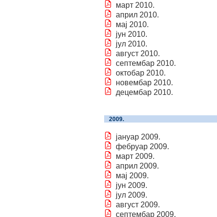
март
2010.
април
2010.
мај
2010.
јун
2010.
јул
2010.
август
2010.
септембар
2010.
октобар 2010.
новембар
2010.
децембар 2010.
20
јануар
2009.
фебруар 2009.
март
2009.
април
2009.
мај
2009.
јун
2009.
јул
2009.
август
2009.
септембар
2009.