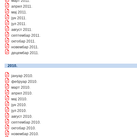
март
2011.
април
2011.
мај
2011.
јун
2011.
јул
2011.
август
2011.
септембар
2011.
октобар 2011.
новембар
2011.
децембар 2011.
2010
јануар
2010.
фебруар 2010.
март
2010.
април
2010.
мај
2010.
јун
2010.
јул
2010.
август
2010.
септембар
2010.
октобар 2010.
новембар
2010.