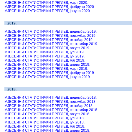
МЈЕСЕЧНИ СТАТИСТИЧКИ ПРЕГЛЕД, март 2020.
МЈЕСЕЧНИ СТАТИСТИЧКИ ПРЕГЛЕД, фебруар 2020.
МЈЕСЕЧНИ СТАТИСТИЧКИ ПРЕГЛЕД, јануар 2020.
2019.
МЈЕСЕЧНИ СТАТИСТИЧКИ ПРЕГЛЕД, децембар 2019.
МЈЕСЕЧНИ СТАТИСТИЧКИ ПРЕГЛЕД, новембар 2019.
МЈЕСЕЧНИ СТАТИСТИЧКИ ПРЕГЛЕД, октобар 2019.
МЈЕСЕЧНИ СТАТИСТИЧКИ ПРЕГЛЕД, септембар 2019.
МЈЕСЕЧНИ СТАТИСТИЧКИ ПРЕГЛЕД, август 2019.
МЈЕСЕЧНИ СТАТИСТИЧКИ ПРЕГЛЕД, јул 2019.
МЈЕСЕЧНИ СТАТИСТИЧКИ ПРЕГЛЕД, јун 2019.
МЈЕСЕЧНИ СТАТИСТИЧКИ ПРЕГЛЕД, мај 2019.
МЈЕСЕЧНИ СТАТИСТИЧКИ ПРЕГЛЕД, април 2019.
МЈЕСЕЧНИ СТАТИСТИЧКИ ПРЕГЛЕД, март 2019.
МЈЕСЕЧНИ СТАТИСТИЧКИ ПРЕГЛЕД, фебруар 2019.
МЈЕСЕЧНИ СТАТИСТИЧКИ ПРЕГЛЕД, јануар 2019.
2018.
МЈЕСЕЧНИ СТАТИСТИЧКИ ПРЕГЛЕД, децембар 2018.
МЈЕСЕЧНИ СТАТИСТИЧКИ ПРЕГЛЕД, новембар 2018.
МЈЕСЕЧНИ СТАТИСТИЧКИ ПРЕГЛЕД, октобар 2018.
МЈЕСЕЧНИ СТАТИСТИЧКИ ПРЕГЛЕД, септембар 2018.
МЈЕСЕЧНИ СТАТИСТИЧКИ ПРЕГЛЕД, август 2018.
МЈЕСЕЧНИ СТАТИСТИЧКИ ПРЕГЛЕД, јул 2018.
МЈЕСЕЧНИ СТАТИСТИЧКИ ПРЕГЛЕД, јун 2018.
МЈЕСЕЧНИ СТАТИСТИЧКИ ПРЕГЛЕД, мај 2018.
МЈЕСЕЧНИ СТАТИСТИЧКИ ПРЕГЛЕД, април 2018.