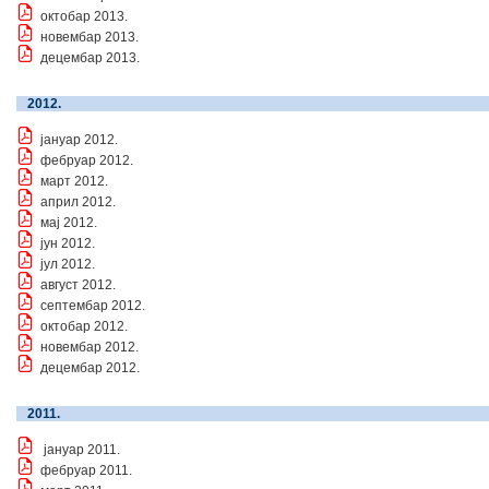
октобар
2013
.
новембар
2013
.
децембар
2013
.
2012.
јануар
2012.
фебруар 2012.
март
2012.
април
2012.
мај
2012.
јун
2012.
јул
2012.
август
2012.
септембар
2012.
октобар
2012.
новембар
2012.
децембар
2012.
2011
јануар
2011.
фебруар 2011.