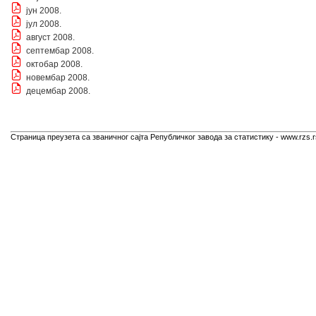
јун
2008.
јул
2008.
август
2008.
септембар
2008.
октобар 2008.
новембар
2008.
децембар 2008.
Страница преузета са званичног сајта Републичког завода за статистику - www.rzs.r