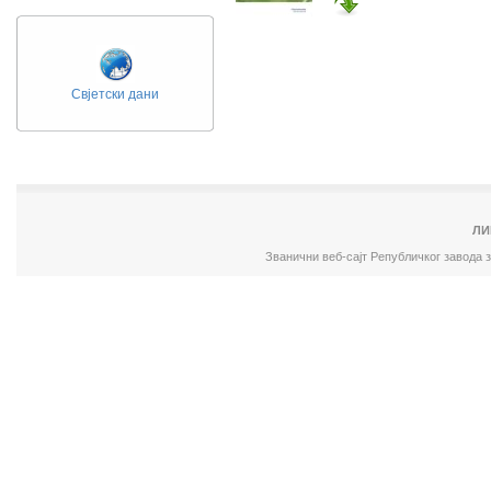
Свјетски дани
ЛИ
Званични веб-сајт Републичког завода 