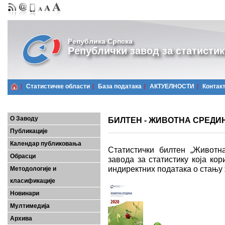
Република Српска
Републички завод за статистик
Статистичке области
Базa података
АКТУЕЛНОСТИ
Контак
О Заводу
БИЛТЕН - ЖИВОТНА СРЕДИНА
Публикације
Календар публиковања
Статистички билтен „Животна
Обрасци
завода за статистику која ко
индиректних података о стању
Методологије и
класификације
Новинари
Мултимедија
Архива