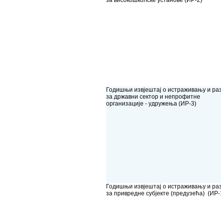
за високошколске установе (ИР-2)
Годишњи извјештај о истраживању и раз
за државни сектор и непрофитне
организације - удружења (ИР-3)
Годишњи извјештај о истраживању и раз
за привредне субјекте (предузећа) (ИР-