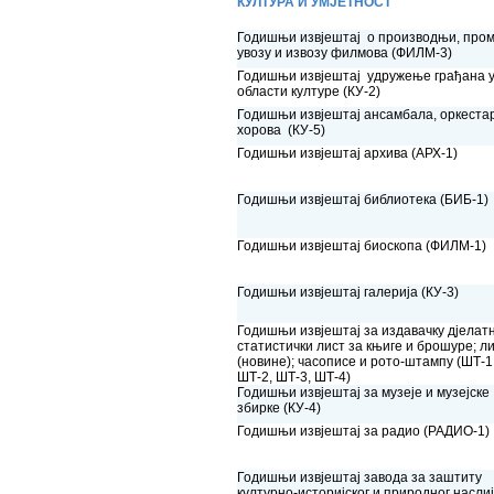
КУЛТУРА И УМЈЕТНОСТ
Годишњи извјештај о производњи, пром
увозу и извозу филмова (ФИЛМ-3)
Годишњи извјештај удружење грађана 
области културе (КУ-2)
Годишњи извјештај ансамбала, оркеста
хорова (КУ-5)
Годишњи извјештај архива (АРХ-1)
Годишњи извјештај библиотека (БИБ-1)
Годишњи извјештај биоскопа (ФИЛМ-1)
Годишњи извјештај галерија (КУ-3)
Годишњи извјештај за издавачку дјелатн
статистички лист за књиге и брошуре; л
(новине); часописе и рото-штампу (ШТ-1
ШТ-2, ШТ-3, ШТ-4)
Годишњи извјештај за музеје и музејске
збирке (КУ-4)
Годишњи извјештај за радио (РАДИО-1)
Годишњи извјештај завода за заштиту
културно-историјског и природног насли