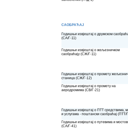
САОБРАЋАЈ
Годишњи извјештај о друмском саобраћ
(СА/Г-11)
Годишњи извјештај о жељезничком
саобраћају (СЖ/Г-11)
Годишњи извјештај о промету жељезни
станица (СЖ/Г-12)
Годишњи извјештај о промету на
аеродромима (СВ/Г-21)
Годишњи извјештај о ПТТ средствима, 
и услугама - поштански саобраћај (ПТТ/Г
Годишњи извјештај о путевима и мосто
(СА/Г-41)