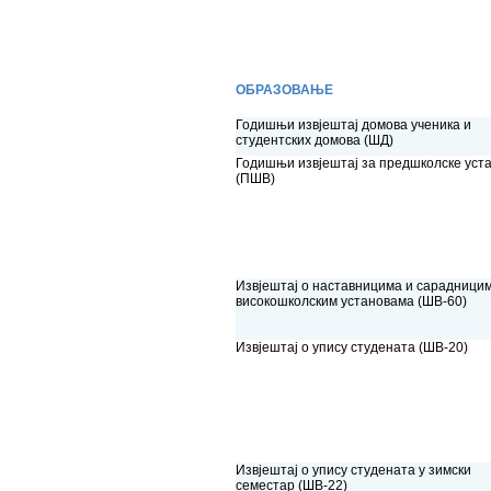
ОБРАЗОВАЊЕ
Годишњи извјештај домова ученика и
студентских домова (ШД)
Годишњи извјештај за предшколске уст
(ПШВ)
Извјештај о наставницима и сарадници
високошколским установама (ШВ-60)
Извјештај о упису студената (ШВ-20)
Извјештај о упису студената у зимски
семестар (ШВ-22)