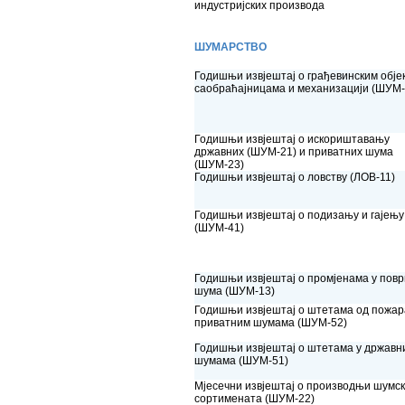
индустријских производа
ШУМАРСТВО
Годишњи извјештај о грађевинским обје
саобраћајницама и механизацији (ШУМ-
Годишњи извјештај о искориштавању
државних (ШУМ-21) и приватних шума
(ШУМ-23)
Годишњи извјештај о ловству (ЛОВ-11)
Годишњи извјештај о подизању и гајењ
(ШУМ-41)
Годишњи извјештај о промјенама у пов
шума (ШУМ-13)
Годишњи извјештај о штетама од пожар
приватним шумама (ШУМ-52)
Годишњи извјештај о штетама у државн
шумама (ШУМ-51)
Мјесечни извјештај о производњи шумс
сортимената (ШУМ-22)