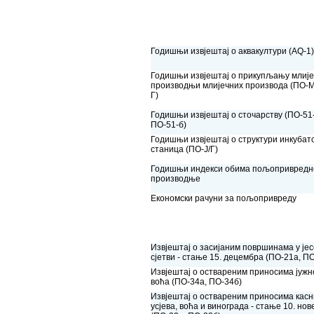
Годишњи извјештај о аквакултури (АQ-1)
Годишњи извјештај о прикупљању млије
производњи млијечних производа (ПО-
Г)
Годишњи извјештај о сточарству (ПО-51
ПО-51-б)
Годишњи извјештај о структури инкубат
станица (ПО-Ј/Г)
Годишњи индекси обима пољопривредн
производње
Економски рачуни за пољопривреду
Извјештај о засијаним површинама у је
сјетви - стање 15. децембра (ПО-21а, П
Извјештај о оствареним приносима јужн
воћа (ПО-34а, ПО-34б)
Извјештај о оствареним приносима касн
усјева, воћа и винограда - стање 10. но