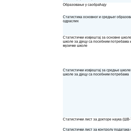
Образовање у саобраћају
Статистика основног и средњег образо
одраслих
Статистички извјештај за основне школе
школе за дјецу са посебним потребама 
музичке школе
Статистички извјештај за средње школе
школе за дјецу са посебним потребама
Статистички лист за докторе наука (ШВ-
Статистички лист за контролу података 