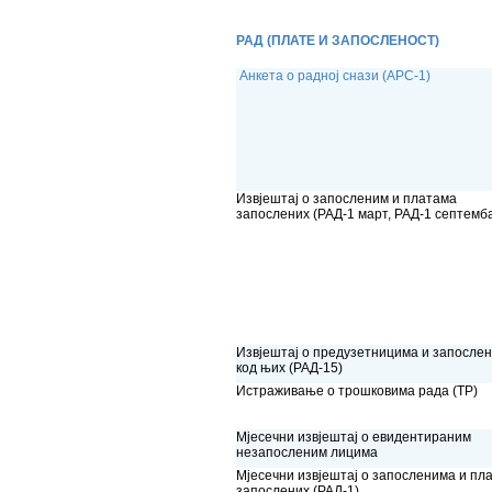
РАД (ПЛАТЕ И ЗАПОСЛЕНОСТ)
Анкета о радној снази (АРС-1)
Извјештај о запосленим и платама
запослених (РАД-1 март, РАД-1 септемб
Извјештај о предузетницима и запосле
код њих (РАД-15)
Истраживање о трошковима рада (ТР)
Мјесечни извјештај о евидентираним
незапосленим лицима
Мјесечни извјештај о запосленима и пл
запослених (РАД-1)