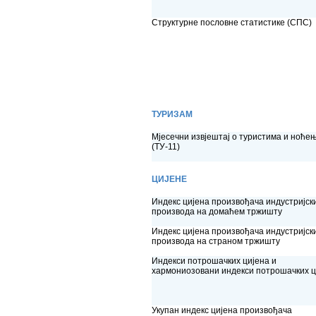
Структурне пословне статистике (СПС)
ТУРИЗАМ
Мјесечни извјештај о туристима и ноће
(ТУ-11)
ЦИЈЕНЕ
Индекс цијена произвођача индустријск
производа на домаћем тржишту
Индекс цијена произвођача индустријск
производа на страном тржишту
Индекси потрошачких цијена и
хармониозовани индекси потрошачких ц
Укупан индекс цијена произвођача