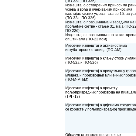
(ПО-33а, ПО-33б)
Извјештај о оствареним приносима ран
усјева и воћа и очекиваним приносима
важнијих касних усјева - стање 15. авгус
(ПО-32а, ПО-32б)
Извјештај о површинама и засадима на 
прољећне сјетве - стање 31. маја (ПО-2
ПО-22б)
Извјештај о површинама по катастарск
општинама (ПО-22 пом)
Мјесечни извјештај о активностима
инкубаторских станица (ПО-Ј/М)
Мјесечни извјештај о клању стоке у кла
(ПО-52а и ПО-52б)
Мјесечни извјештај о прикупљању крав
млијека и производњи млијечних произ
(ПО-М-МП/М)
Мјесечни извјештај о промету
пољопривредних производа на пијацам
(ТРГ-13)
Мјесечни извјештај о цијенама средстав
се користе у пољопривредној производ
Обрачун сточарске производње