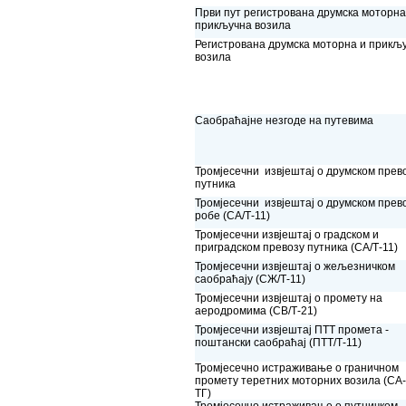
Први пут регистрована друмска моторна
прикључна возила
Регистрована друмска моторна и прикљ
возила
Саобраћајне незгоде на путевима
Тромјесечни извјештај о друмском прев
путника
Тромјесечни извјештај о друмском прев
робе (СА/Т-11)
Тромјесечни извјештај о градском и
приградском превозу путника (СА/Т-11)
Тромјесечни извјештај о жељезничком
саобраћају (СЖ/Т-11)
Тромјесечни извјештај о промету на
аеродромима (СВ/Т-21)
Тромјесечни извјештај ПТТ промета -
поштански саобраћај (ПТТ/Т-11)
Тромјесечно истраживање о граничном
промету теретних моторних возила (СА
ТГ)