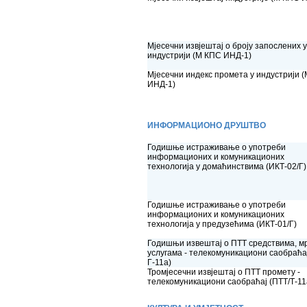
Мјесечни извјештај о броју запослених у
индустрији (М КПС ИНД-1)
Мјесечни индекс промета у индустрији 
ИНД-1)
ИНФОРМАЦИОНО ДРУШТВО
Годишње истраживање о употреби
информационих и комуникационих
технологија у домаћинствима (ИКТ-02/Г)
Годишње истраживање о употреби
информационих и комуникационих
технологија у предузећима (ИКТ-01/Г)
Годишњи извештај о ПТТ средствима, м
услугама - телекомуникациони саобраћај
Г-11а)
Тромјесечни извјештај о ПТТ промету -
телекомуникациони саобраћај (ПТТ/Т-11