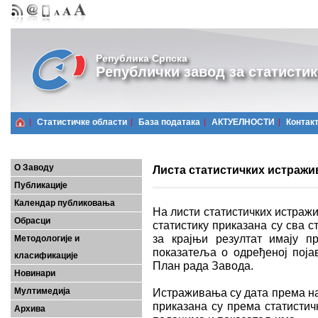
Република Српска
Републички завод за статистик
Статистичке области
Базa података
АКТУЕЛНОСТИ
Контак
О Заводу
Листа статистичких истраж
Публикације
Календар публиковања
На листи статистичких истраж
Обрасци
статистику приказана су сва с
за крајњи резултат имају 
Методологије и
показатеља о одређеној појав
класификације
План рада Завода.
Новинари
Мултимедија
Истраживања су дата према на
приказана су према статистич
Архива