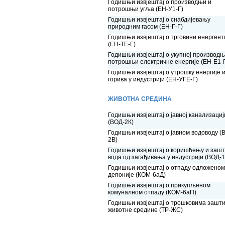
Годишњи извјештај о производњи и
потрошњи угља (ЕН-У1-Г)
Годишњи извјештај о снабдијевању
природним гасом (ЕН-Г-Г)
Годишњи извјештај о трговини енерген
(ЕН-ТЕ-Г)
Годишњи извјештај о укупној производњ
потрошњи електричне енергије (ЕН-Е1-
Годишњи извјештај о утрошку енергије 
горива у индустрији (ЕН-УГЕ-Г)
ЖИВОТНА СРЕДИНА
Годишњи извјештај о јавној канализациј
(ВОД-2К)
Годишњи извјештај о јавном водоводу (
2В)
Годишњи извјештај о коришћењу и заш
вода од загађивања у индустрији (ВОД-1
Годишњи извјештај о отпаду одложеном
депоније (КОМ-6аД)
Годишњи извјештај о прикупљеном
комуналном отпаду (КОМ-6аП)
Годишњи извјештај о трошковима зашт
животне средине (ТР-ЖС)