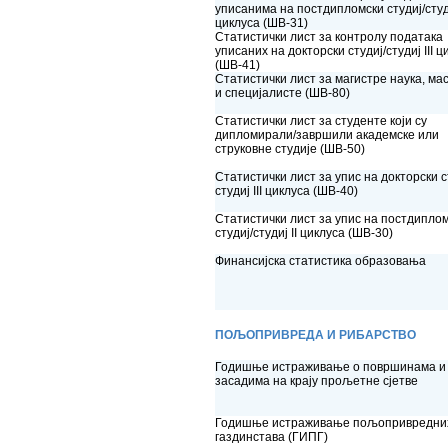
уписанима на постдипломски студиј/студи
циклуса (ШВ-31)
Статистички лист за контролу података
уписаних на докторски студиј/студиј III ц
(ШВ-41)
Статистички лист за магистре наука, ма
и специјалисте (ШВ-80)
Статистички лист за студенте који су
дипломирали/завршили академскe или
струковнe студијe (ШВ-50)
Статистички лист за упис на докторски с
студиј III циклуса (ШВ-40)
Статистички лист за упис на постдипло
студиј/студиј II циклуса (ШВ-30)
Финансијска статистика образовања
ПОЉОПРИВРЕДА И РИБАРСТВО
Годишње истраживање о површинама и
засадима на крају прољетне сјетве
Годишње истраживање пољопривредни
газдинстава (ГИПГ)