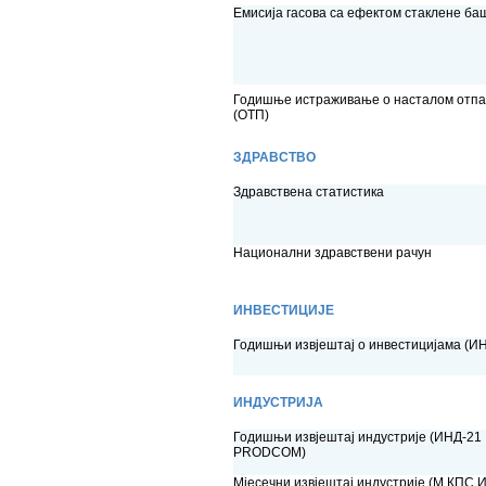
Емисија гасова са ефектом стаклене ба
Годишње истраживање о насталом отпа
(ОТП)
ЗДРАВСТВО
Здравствена статистика
Национални здравствени рачун
ИНВЕСТИЦИЈЕ
Годишњи извјештај о инвестицијама (И
ИНДУСТРИЈА
Годишњи извјештај индустрије (ИНД-21
PRODCOM)
Мјесечни извјештај индустрије (М КПС 