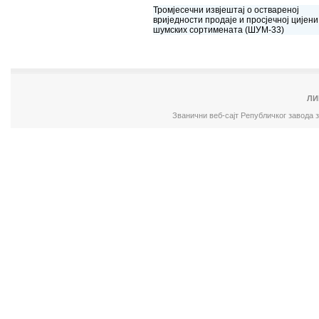
Тромјесечни извјештај о оствареној
вриједности продаје и просјечној цијени
шумских сортимената (ШУМ-33)
ЛИ
Званични веб-сајт Републичког завода 