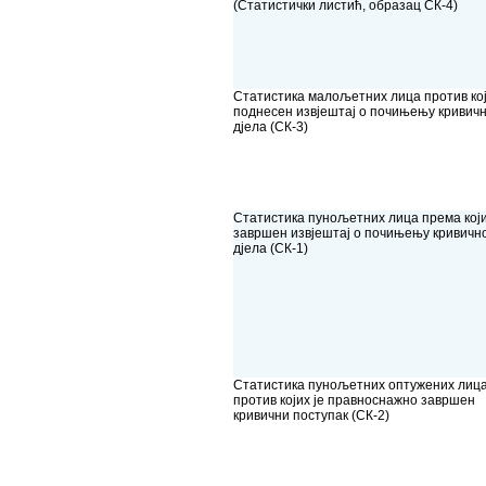
(Статистички листић, образац СК-4)
Статистика малољетних лица против кој
поднесен извјештај о почињењу кривичн
дјела (СК-3)
Статистика пунољетних лица прeма који
завршен извјештај о почињењу кривичн
дјела (СК-1)
Статистика пунољетних оптужених лиц
против којих је правноснажно завршен
кривични поступак (СК-2)