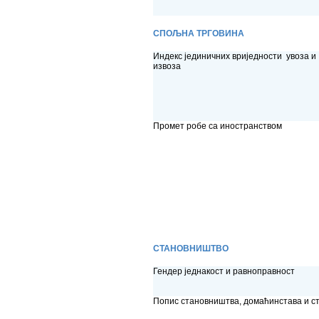
СПОЉНА ТРГОВИНА
Индекс јединичних вриједности увоза и
извоза
Промет робе са иностранством
СТАНОВНИШТВО
Гендер једнакост и равноправност
Попис становништва, домаћинстава и с