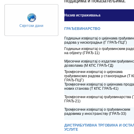
подацима и показатељима.
Назив истраживања
Свјетски дани
ГРАЂЕВИНАРСТВО
Годишњи извјештај o цијенама грађевин
радова у нискоградњи (Г ГРАЂ-ПЦГ)
Годишњи извјештај о грађевинским рад
на објекту (ГРАЂ-11)
Мјесечни извјештај о издатим грађевин
дозволама (М КПС ГРАЂ-ГД)
Тромјесечни извјештај o цијенама
грађевинских радова у станоградњи (Т 
ГРАЂ-ПЦГ)
Тромјесечни извјештај o цијенама прод
нових станова (Т КПС ГРАЂ-41)
Тромјесечни извјештај грађевинарства 
ГРАЂ-21)
Тромјесечни извјештај о грађевинским
радовима у иностранству (ГРАЂ-33)
ДИСТРИБУТИВНА ТРГОВИНА И ОСТА
УСЛУГЕ