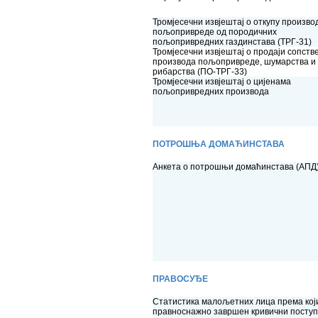
Тромјесечни извјештај о откупу произво
пољопривреде од породичних
пољопривредних газдинстава (ТРГ-31)
Тромјесечни извјештај о продаји сопств
производа пољопривреде, шумарства и
рибарства (ПО-ТРГ-33)
Тромјесечни извјештај о цијенама
пољопривредних производа
ПОТРОШЊА ДОМАЋИНСТАВА
Анкета о потрошњи домаћинстава (АПД
ПРАВОСУЂЕ
Статистика малољетних лица према кој
правноснажно завршен кривични поступ