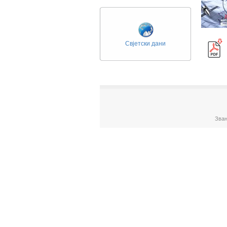
Свјетски дани
Зван