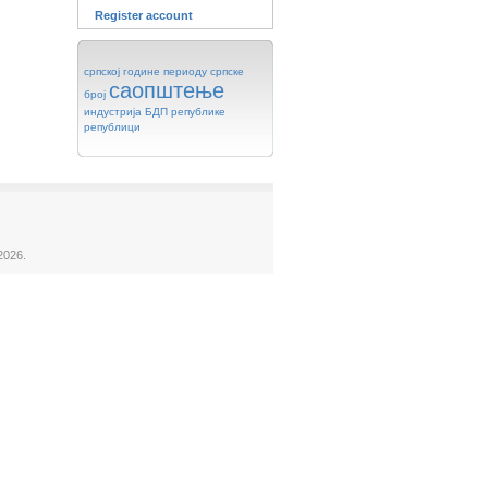
Register account
српској
године
периоду
српске
саопштење
број
индустрија
БДП
републике
републици
2026.