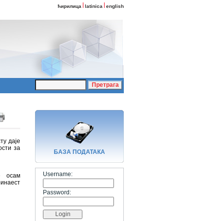
ћирилица
latinica
english
ту даје
ости за
БАЗA ПОДАТАКА
Username:
е осам
ринаест
Password: