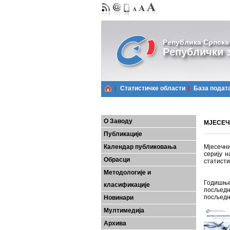
Република Српска
Републички з
Статистичке области
Базa подат
О Заводу
МЈЕСЕЧН
Публикације
Календар публиковања
Мјесечни
серију н
Обрасци
статисти
Методологије и
Годишње
класификације
посљедњ
посљедњ
Новинари
Мултимедија
Архива