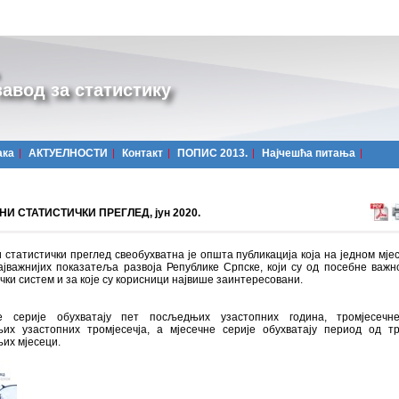
авод за статистику
ака
АКТУЕЛНОСТИ
Контакт
ПОПИС 2013.
Најчешћa питања
И СТАТИСТИЧКИ ПРЕГЛЕД, јун 2020.
 статистички преглед свеобухватна је општа публикација која на једном мјес
ајважнијих показатеља развоја Републике Српске, који су од посебне важн
чки систем и за које су корисници највише заинтересовани.
 серије обухватају пет посљедњих узастопних година, тромјесечн
их узастопних тромјесечја, а мјесечне серије обухватају период од т
их мјесеци.