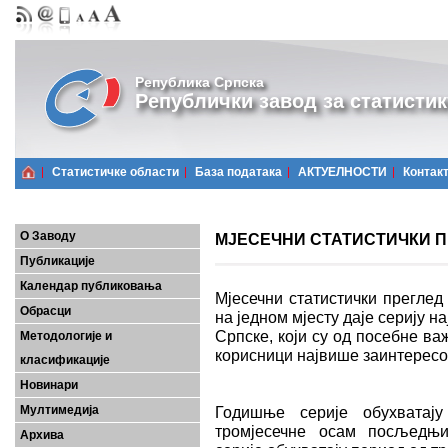
Република Српска
Републички завод за статистик
Статистичке области
Базa података
АКТУЕЛНОСТИ
Контак
О Заводу
МЈЕСЕЧНИ СТАТИСТИЧКИ ПРЕ
Публикације
Календар публиковања
Мјесечни статистички преглед
Обрасци
на једном мјесту даје серију 
Српске, који су од посебне важ
Методологије и
корисници највише заинтерес
класификације
Новинари
Мултимедија
Годишње серије обухватају
тромјесечне осам посљедњих
Архива