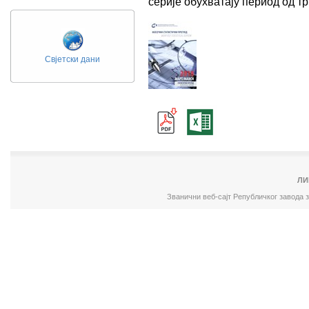
серије обухватају период од 
Свјетски дани
ЛИ
Званични веб-сајт Републичког завода 