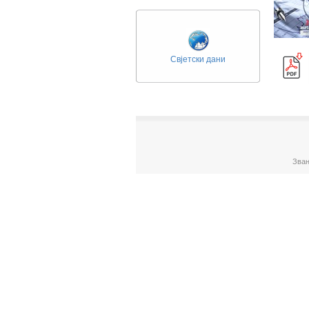
Свјетски дани
Зван