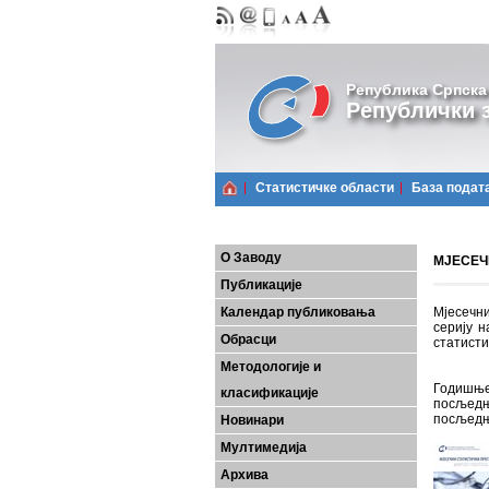
Република Српска
Републички з
Статистичке области
Базa подат
О Заводу
МЈЕСЕЧН
Публикације
Календар публиковања
Мјесечни
серију н
Обрасци
статисти
Методологије и
Годишње
класификације
посљедњ
посљедњ
Новинари
Мултимедија
Архива