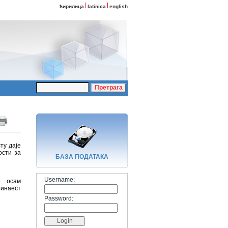
ћирилица
latinica
english
ту даје
ости за
БАЗA ПОДАТАКА
Username:
е осам
ринаест
Password: