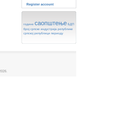
Register account
саопштење
године
БДП
број
српске
индустрија
републике
српској
републици
периоду
2026.