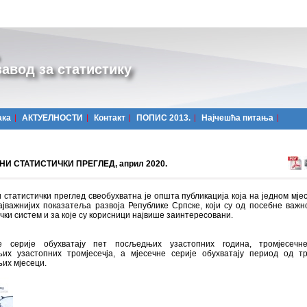
авод за статистику
ака
АКТУЕЛНОСТИ
Контакт
ПОПИС 2013.
Најчешћa питања
И СТАТИСТИЧКИ ПРЕГЛЕД, април 2020.
 статистички преглед свеобухватна је општа публикација која на једном мјес
ајважнијих показатеља развоја Републике Српске, који су од посебне важн
чки систем и за које су корисници највише заинтересовани.
 серије обухватају пет посљедњих узастопних година, тромјесечн
их узастопних тромјесечја, а мјесечне серије обухватају период од т
их мјесеци.