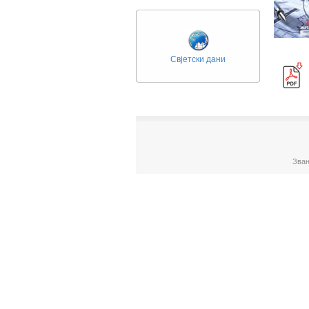
Свјетски дани
Зван