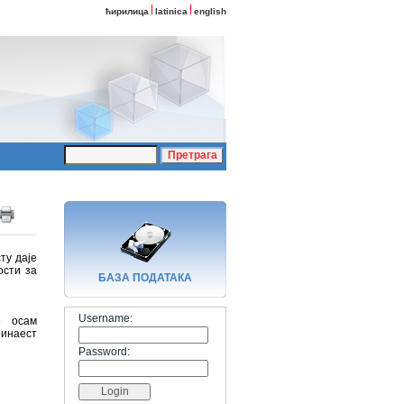
ћирилица
latinica
english
ту даје
ости за
БАЗA ПОДАТАКА
Username:
е осам
ринаест
Password: