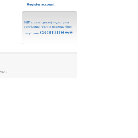
Register account
БДП
српске
српској
индустрија
републици
године
периоду
број
саопштење
републике
2026.