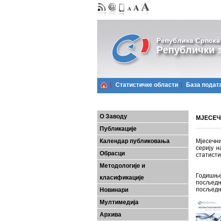
Република Српска
Републички з
Статистичке области
Базa подат
О Заводу
МЈЕСЕЧН
Публикације
Календар публиковања
Мјесечни
серију н
Обрасци
статисти
Методологије и
Годишње
класификације
посљедњ
посљедњ
Новинари
Мултимедија
Архива