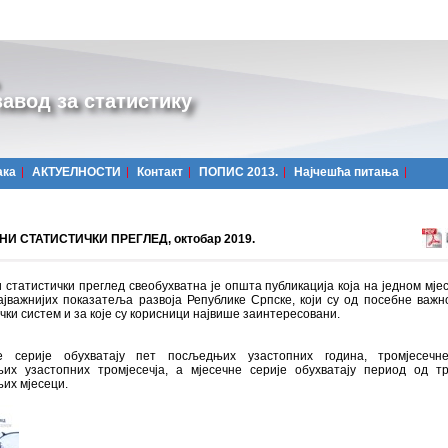
авод за статистику
ака
АКТУЕЛНОСТИ
Контакт
ПОПИС 2013.
Најчешћa питања
И СТАТИСТИЧКИ ПРЕГЛЕД, октобар 2019.
 статистички преглед свеобухватна је општа публикација која на једном мјес
ајважнијих показатеља развоја Републике Српске, који су од посебне важн
чки систем и за које су корисници највише заинтересовани.
 серије обухватају пет посљедњих узастопних година, тромјесечн
их узастопних тромјесечја, а мјесечне серије обухватају период од т
их мјесеци.