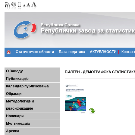
Република Српска
Републички завод за статистик
Статистичке области
Базa података
АКТУЕЛНОСТИ
Контак
О Заводу
БИЛТЕН - ДЕМОГРАФСКА СТАТИСТИКА,
Публикације
Календар публиковања
Обрасци
Методологије и
класификације
Новинари
Мултимедија
Архива