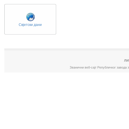
Свјетски дани
ЛИ
Званични веб-сајт Републичког завода 