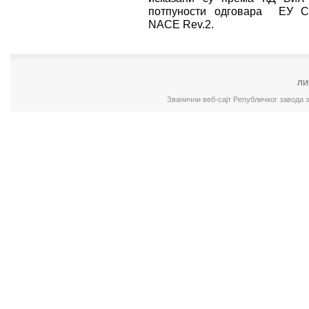
потпуности одговара ЕУ Ста
NACE Rev.2.
ЛИ
Званични веб-сајт Републичког завода 