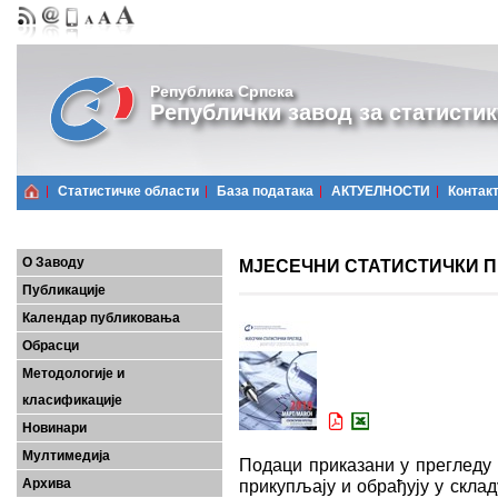
Република Српска
Републички завод за статистик
Статистичке области
Базa података
АКТУЕЛНОСТИ
Контак
О Заводу
МЈЕСЕЧНИ СТАТИСТИЧКИ ПРЕ
Публикације
Календар публиковања
Обрасци
Методологије и
класификације
Новинари
Мултимедија
Подаци приказани у прегледу 
Архива
прикупљају и обрађују у скла