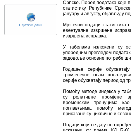
Српске. Поред података које 
статистику Републике Српск
јануару и августу, објављују 
Мјесечни подаци статистика 
Свјетски дани
евентуалне извршене исправк
извршена исправка.
У табелама изложени су ос
упоредним прегледом податак
задовоље основне потребе шир
Годишње серије обухватају
тромјесечне осам посљедњих
серије обухватају период од 
Помоћу методе индекса у табе
су релативне промјене в
временским тренуцима као
поглављима, помоћу метод
приказане су цикличне и сезон
Подаци који се дају по одређ
исказани су према КД БиХ 