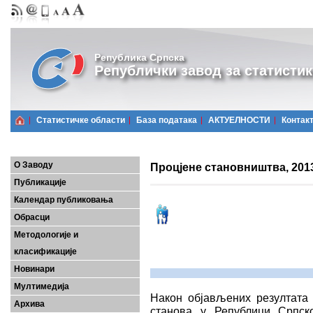
Република Српска
Републички завод за статистик
Статистичке области
Базa података
АКТУЕЛНОСТИ
Контак
О Заводу
Процјене становништва, 2013 
Публикације
Календар публиковања
Обрасци
Методологије и
класификације
Новинари
Мултимедија
Након објављених резултата
Архива
станова у Републици Српско