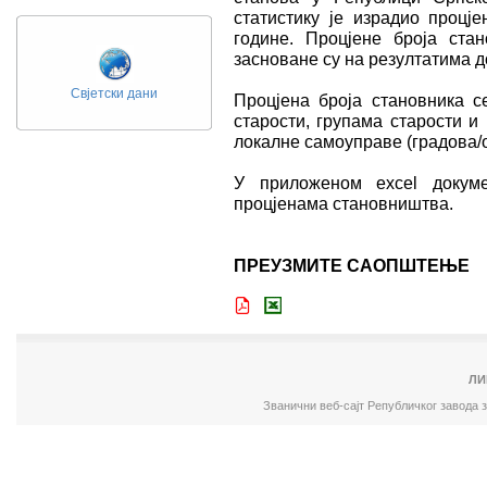
статистику је израдио процје
године. Процјене броја ст
засноване су на резултатима д
Свјетски дани
Процјена броја становника с
старости, групама старости и
локалне самоуправе (градова/
У приложеном excel докум
процјенама становништва.
ПРЕУЗМИТЕ САОПШТЕЊЕ
ЛИ
Званични веб-сајт Републичког завода 