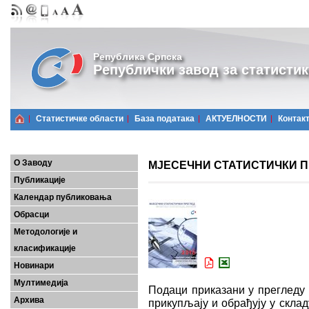
Република Српска
Републички завод за статистик
Статистичке области
Базa података
АКТУЕЛНОСТИ
Контак
О Заводу
МЈЕСЕЧНИ СТАТИСТИЧКИ ПРЕ
Публикације
Календар публиковања
Обрасци
Методологије и
класификације
Новинари
Мултимедија
Подаци приказани у прегледу 
Архива
прикупљају и обрађују у скла