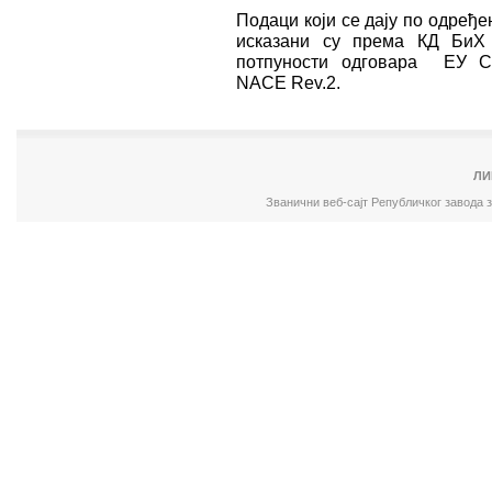
Подаци који се дају по одређ
исказани су према КД БиХ 
потпуности одговара ЕУ Ста
NACE Rev.2.
ЛИ
Званични веб-сајт Републичког завода 