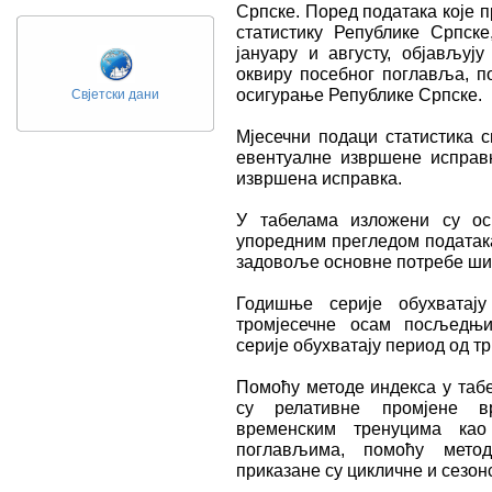
Српске. Поред података које 
статистику Републике Српск
јануару и августу, објављу
оквиру посебног поглавља, п
осигурање Републике Српске.
Свјетски дани
Мјесечни подаци статистика 
евентуалне извршене исправк
извршена исправка.
У табелама изложени су ос
упоредним прегледом податак
задовоље основне потребе шир
Годишње серије обухватају
тромјесечне осам посљедњих
серије обухватају период од 
Помоћу методе индекса у табе
су релативне промјене в
временским тренуцима као
поглављима, помоћу метод
приказане су цикличне и сезон