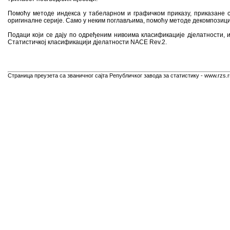
Помоћу методе индекса у табеларном и графичком приказу, приказане 
оригиналне серије. Само у неким поглављима, помоћу методе декомпозициј
Подаци који се дају по одређеним нивоима класификације дјелатности, 
Статистичкој класификацији дјелатности NACE Rev.2.
Страница преузета са званичног сајта Републичког завода за статистику - www.rzs.r