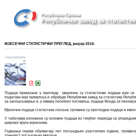
Република Српска
Републички завод за статистик
МЈЕСЕЧНИ СТАТИСТИЧКИ ПРЕГЛЕД, јануар 2018.
Подаци приказани у прегледу званични су статистички подаци који се 
података које прикупља и обрађује Републички завод за статистику Републи
за запошљавање и, у оквиру посебног поглавља, подаци Фонда за пензијск
Мјесечни подаци статистика спољне трговине су претходни подаци и евент
У табелама изложени су основни подаци из текућег периода са упоредн
широког круга корисника.
Годишње серије обухватају пет посљедњих узастопних година, тромјесе
тринаест посљедњих мјесеци.