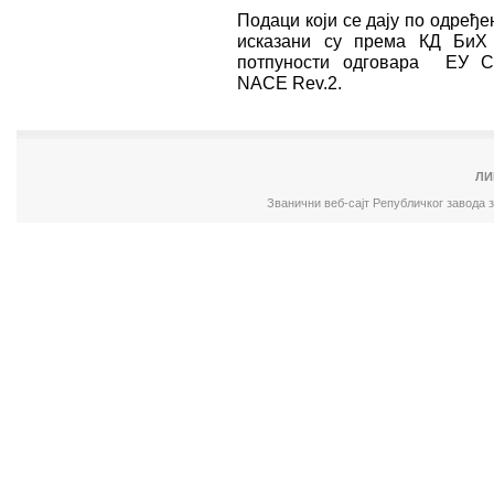
Подаци који се дају по одређ
исказани су према КД БиХ 
потпуности одговара ЕУ Ста
NACE Rev.2.
ЛИ
Званични веб-сајт Републичког завода 