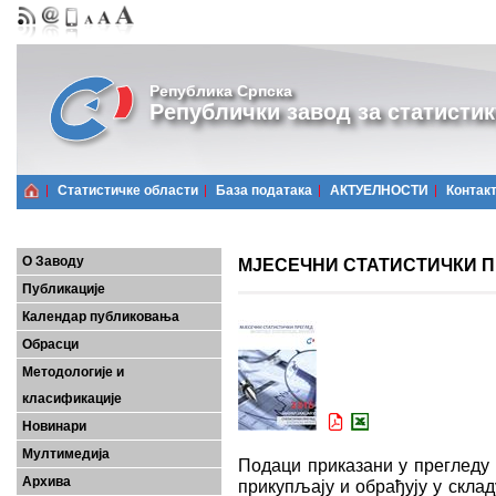
Република Српска
Републички завод за статистик
Статистичке области
Базa података
АКТУЕЛНОСТИ
Контак
О Заводу
МЈЕСЕЧНИ СТАТИСТИЧКИ ПР
Публикације
Календар публиковања
Обрасци
Методологије и
класификације
Новинари
Мултимедија
Подаци приказани у прегледу 
Архива
прикупљају и обрађују у скла