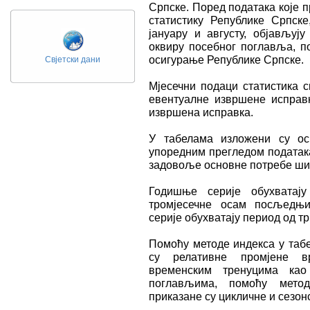
Српске. Поред података које 
статистику Републике Српск
јануару и августу, објављу
оквиру посебног поглавља, п
осигурање Републике Српске.
Свјетски дани
Мјесечни подаци статистика 
евентуалне извршене исправк
извршена исправка.
У табелама изложени су ос
упоредним прегледом податак
задовоље основне потребе шир
Годишње серије обухватају
тромјесечне осам посљедњих
серије обухватају период од 
Помоћу методе индекса у табе
су релативне промјене в
временским тренуцима као
поглављима, помоћу метод
приказане су цикличне и сезон