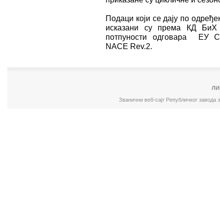
Подаци који се дају по одређ
исказани су према КД БиХ 
потпуности одговара ЕУ Ста
NACE Rev.2.
ЛИ
Званични веб-сајт Републичког завода 