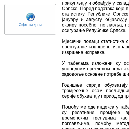
прикупљају и обрађују у скла
Српске. Поред података које 
статистику Републике Српск
јануару и августу, објављу
оквиру посебног поглавља, п
Свјетски дани
осигурање Републике Српске.
Мјесечни подаци статистика 
евентуалне извршене исправк
извршена исправка.
У табелама изложени су ос
упоредним прегледом податак
задовоље основне потребе шир
Годишње серије обухватају
тромјесечне осам посљедњих
серије обухватају период од 
Помоћу методе индекса у табе
су релативне промјене в
временским тренуцима као
поглављима, помоћу метод
приказане су цикличне и сезон