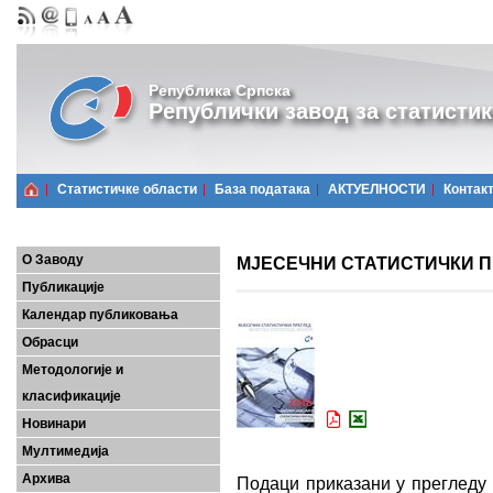
Република Српска
Републички завод за статистик
Статистичке области
Базa података
АКТУЕЛНОСТИ
Контак
О Заводу
МЈЕСЕЧНИ СТАТИСТИЧКИ ПРЕ
Публикације
Календар публиковања
Обрасци
Методологије и
класификације
Новинари
Мултимедија
Архива
Подаци приказани у прегледу 